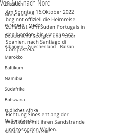
Von Süd nach Nord
Brasilien
Am Sonntag 16.Oktober 2022 
Normandie
beginnt offiziell die Heimreise. 
Pyrenäen - Medoc
Zunächst vom Süden Portugals in 
den Norden, bis wieder nach 
Deutschland Georgien und retour
Spanien, nach Santiago di 
Albanien - Griechenland - Balkan
Compostela. 
Marokko
Baltikum
Namibia
Südafrika
Botswana
südliches Afrika
Richtung Sines entlang der 
Nationalparks
Westküste mit ihren Sandstrände 
und tosenden Wellen. 
Sambia - Victoria Falls