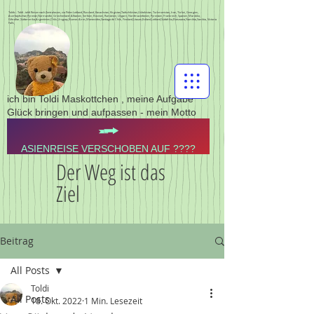
Toldis - Toldi - toldi Reisen nach Zentralasien, via Polen Lettland, Russland, Kasachstan, Kirgistan,Tadschikistan,Usbekistan, Turkmenistan, Iran, Türkei, Georgien,
Aserbajdschan,Pyrenän,Normandie, Griechenland, Albanien, Serbien, Bosnien, Rumänien, Ungarn, Nordmazedonien, Pyrenäen, Frankreich, Spanien, Marokko,
Gibraltar,Südamerika,Argentinien,Chile,Uruguay,Buenos Aires,Montevideo,Santiago de Chile, Finnland,Litauen,Estland,Lettland,Südafrika,Botswana,Namibia,Sambia, Victoria
Falls,
ich bin Toldi Maskottchen , meine Aufgabe
Glück bringen und aufpassen - mein Motto
ASIENREISE VERSCHOBEN AUF ????
Der Weg ist das
Ziel
Beitrag
All Posts
Toldi
All Posts
18. Okt. 2022
1 Min. Lesezeit