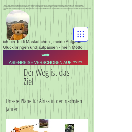
Toldis - Toldi - toldi Reisen nach Zentralasien, via Polen Lettland, Russland, Kasachstan, Kirgistan,Tadschikistan,Usbekistan, Turkmenistan, Iran, Türkei, Georgien,
Aserbajdschan,Pyrenän,Normandie, Griechenland, Albanien, Serbien, Bosnien, Rumänien, Ungarn, Nordmazedonien, Pyrenäen, Frankreich, Spanien, Marokko,
Gibraltar,Südamerika,Argentinien,Chile,Uruguay,Buenos Aires,Montevideo,Santiago de Chile, Finnland,Litauen,Estland,Lettland,Südafrika,Botswana,Namibia,Sambia, Victoria
Falls,
ich bin Toldi Maskottchen , meine Aufgabe
Glück bringen und aufpassen - mein Motto
ASIENREISE VERSCHOBEN AUF ????
Der Weg ist das
Ziel
Unsere Pläne für Afrika in den nächsten
Jahren