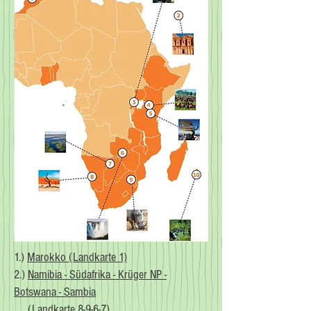
1.)
Marokko (Landkarte 1)
2.)
Namibia - Südafrika - Krüger NP -
Botswana - Sambia
(Landkarte 8-9-6-7)