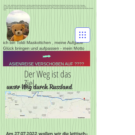
Toldis - Toldi - toldi Reisen nach Zentralasien, via Polen Lettland, Russland, Kasachstan, Kirgistan,Tadschikistan,Usbekistan, Turkmenistan, Iran, Türkei, Georgien,
Aserbajdschan,Pyrenän,Normandie, Griechenland, Albanien, Serbien, Bosnien, Rumänien, Ungarn, Nordmazedonien, Pyrenäen, Frankreich, Spanien, Marokko,
Gibraltar,Südamerika,Argentinien,Chile,Uruguay,Buenos Aires,Montevideo,Santiago de Chile, Finnland,Litauen,Estland,Lettland,Südafrika,Botswana,Namibia,Sambia, Victoria
Falls,
ich bin Toldi Maskottchen , meine Aufgabe
Glück bringen und aufpassen - mein Motto
ASIENREISE VERSCHOBEN AUF ????
Der Weg ist das
Ziel
unser Weg durch Russland
Am
27.07.2022
wollen wir die lettisch-