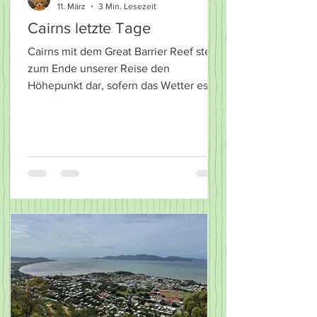
11. März
3 Min. Lesezeit
Cairns letzte Tage
Cairns mit dem Great Barrier Reef stellt
zum Ende unserer Reise den
Höhepunkt dar, sofern das Wetter es
zulässt. Da wir nun aber länger hier sind
als geplant gilt es noch ein wenig
anderes zu unternehmen. möglich wäre
ein Ausflug zum Cape Tribulation. Da
die Straßen zum Teil überschwemmt
sind und die Fähre keine Rückfahrt
garantiert scheidet dies aus. Gut essen
geht immer. 😂😂 Mittlerweile sind wir
ins Hotel umgezogen, der Dukato
wurde abgegeben. Hier im Hotel
entwickeln w