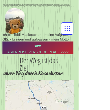
Toldis - Toldi - toldi Reisen nach Zentralasien, via Polen Lettland, Russland, Kasachstan, Kirgistan,Tadschikistan,Usbekistan, Turkmenistan, Iran, Türkei, Georgien,
Aserbajdschan,Pyrenän,Normandie, Griechenland, Albanien, Serbien, Bosnien, Rumänien, Ungarn, Nordmazedonien, Pyrenäen, Frankreich, Spanien, Marokko,
Gibraltar,Südamerika,Argentinien,Chile,Uruguay,Buenos Aires,Montevideo,Santiago de Chile, Finnland,Litauen,Estland,Lettland,Südafrika,Botswana,Namibia,Sambia, Victoria
Falls,
ich bin Toldi Maskottchen , meine Aufgabe
Glück bringen und aufpassen - mein Motto
ASIENREISE VERSCHOBEN AUF ????
Der Weg ist das
Ziel
unser Weg durch Kasachstan