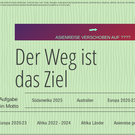
Kirgistan,Tadschikistan,Usbekistan, Turkmenistan, Iran, Türkei, Georgien, Aserbajdschan,Pyrenän,Normandie, Griechenland, Albanien, Serbien, Bosnien, Rumäni
nnland,Litauen,Estland,Lettland,Südafrika,Botswana,Namibia,Sambia, Victoria Falls,
ASIENREISE VERSCHOBEN AUF ????
Der Weg ist
das Ziel
 Aufgabe
Südamerika 2025
Australien
Europa 2020-2
ein Motto
Europa 2020-23
Afrika 2022 - 2024
Afrika Länder
Asienreise 