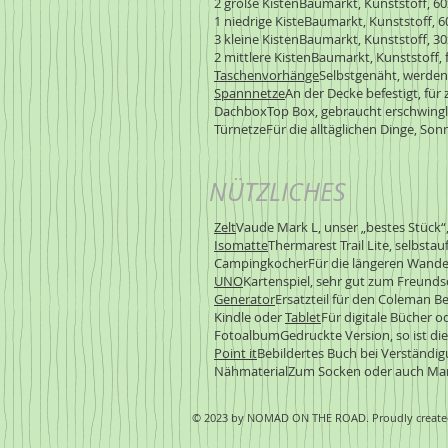
2 große KistenBaumarkt, Kunststoff, 60
1 niedrige KisteBaumarkt, Kunststoff, 60
3 kleine KistenBaumarkt, Kunststoff, 30x
2 mittlere KistenBaumarkt, Kunststoff, fü
Taschenvorhänge
Selbstgenäht, werden
Spannnetze
An der Decke befestigt, für z
DachboxTop Box, gebraucht erschwinglich
TürnetzeFür die alltäglichen Dinge, Son
NÜTZLICHES
Zelt
Vaude Mark L, unser „bestes Stück“
Isomatte
Thermarest Trail Lite, selbsta
CampingkocherFür die längeren Wand
UNO
Kartenspiel, sehr gut zum Freunds
Generator
Ersatzteil für den Coleman B
Kindle oder
Tablet
Für digitale Bücher o
FotoalbumGedruckte Version, so ist die
Point it
Bebildertes Buch bei Verständ
NähmaterialZum Socken oder auch Marki
© 2023 by NOMAD ON THE ROAD. Proudly create