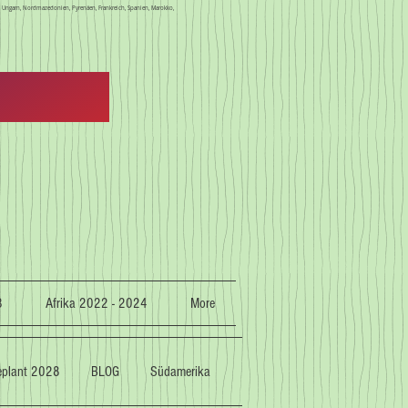
en, Ungarn, Nordmazedonien, Pyrenäen, Frankreich, Spanien, Marokko,
3
Afrika 2022 - 2024
More
geplant 2028
BLOG
Südamerika