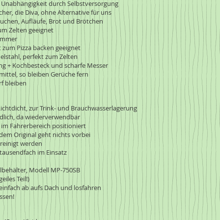
 Unabhängigkeit durch Selbstversorgung
er, die Diva, ohne Alternative für uns
kuchen, Aufläufe, Brot und Brötchen
zum Zelten geeignet
t immer
kt zum Pizza backen geeignet
delstahl, perfekt zum Zelten
g + Kochbesteck und scharfe Messer
ittel, so bleiben Gerüche fern
f bleiben
htdicht, zur Trink- und Brauchwasserlagerung
dlich, da wiederverwendbar
im Fahrerbereich positioniert
 dem Original geht nichts vorbei
ereinigt werden
ausendfach im Einsatz
lbehälter, Modell MP-750SB
eiles Teil!)
einfach ab aufs Dach und losfahren
ssen!