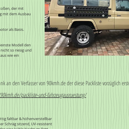
oßen, der mit
g mit dem Ausbau
otor als Basis.
kleinste Modell den
nicht so riesig und
 aus wie ein
nk an den Verfasser von 90kmh.de der diese Packliste vorzüglich erste
/90kmh.de/packliste-und-fahrzeugausruestung/
ttig faltbar & höhenverstellbar
r Schräg sitzend, UV-resistent