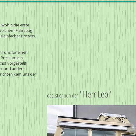
 wohin die erste
t welchem Fahrzeug
nz einfacher Prozess.
ir uns für einen
 Preis um ein
chst vorgestellt
er und andere
erichten kam uns der
"Herr Leo"
das ist er nun der