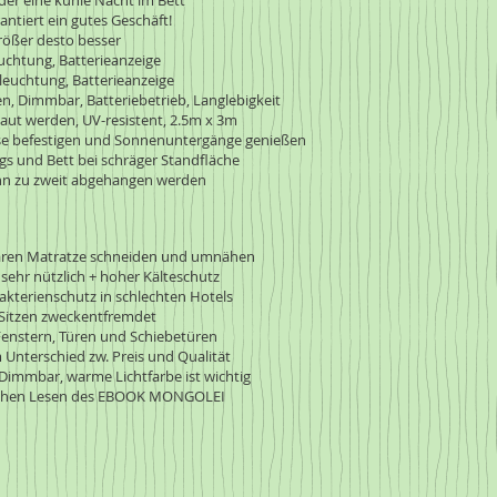
der eine kühle Nacht im Bett
ntiert ein gutes Geschäft!
größer desto besser
chtung, Batterieanzeige
euchtung, Batterieanzeige
n, Dimmbar, Batteriebetrieb, Langlebigkeit
baut werden, UV-resistent, 2.5m x 3m
se befestigen und Sonnenuntergänge genießen
s und Bett bei schräger Standfläche
nn zu zweit abgehangen werden
ren Matratze schneiden und umnähen
sehr nützlich + hoher Kälteschutz
akterienschutz in schlechten Hotels
itzen zweckentfremdet
nstern, Türen und Schiebetüren
Unterschied zw. Preis und Qualität
e Dimmbar, warme Lichtfarbe ist wichtig
ichen Lesen des EBOOK MONGOLEI