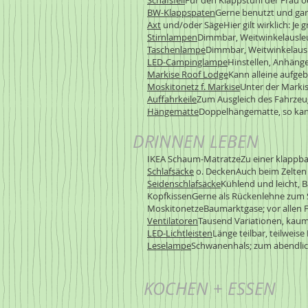
Schafsfell
Für den Klappstuhl der Frau o
BW-Klappspaten
Gerne benutzt und gara
Axt
und/oder SägeHier gilt wirklich: Je 
Stirnlampen
Dimmbar, Weitwinkelausleu
Taschenlampe
Dimmbar, Weitwinkelausl
LED-Campinglampe
Hinstellen, Anhänge
Markise Roof Lodge
Kann alleine aufge
Moskitonetz f. Markise
Unter der Marki
Auffahrkeile
Zum Ausgleich des Fahrzeug
Hängematte
Doppelhängematte, so ka
DRINNEN LEBEN
IKEA Schaum-MatratzeZu einer klappba
Schlafsäcke
o. DeckenAuch beim Zelten 
Seidenschlafsäcke
Kühlend und leicht, B
KopfkissenGerne als Rückenlehne zum S
MoskitonetzeBaumarktgase; vor allen Fe
Ventilatoren
Tausend Variationen, kaum 
LED-Lichtleisten
Länge teilbar, teilweis
Leselampe
Schwanenhals; zum abendl
KOCHEN + ESSEN