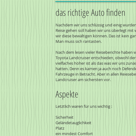
das richtige Auto finden
Nachdem wir uns schlüssig und einig wurden
Reise gehen soll haben wir uns überlegt mi
wir diese bewältigen können. Das ist kein ga
Man muss sich rantasten.
Nach dem lesen vieler Reiseberichte haben w
Toyota Landcruiser entschieden, obwohl der
vielfaches höher ist als das was wir uns zunä
hatten. Denn es kamen ja auch noch Defend
Fahrzeuge in Betracht. Aber in allen Reieseb
Landcruiser am sichersten vor.
Aspekte
Letztlich waren für uns wichtig :
Sicherheit
Geländetauglichkeit
Platz
ein mindest Comfort