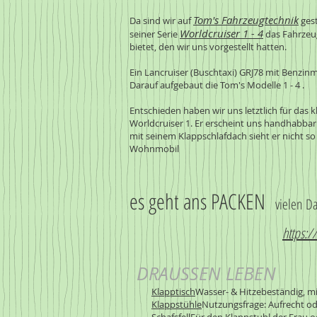
Tom's
Fahrzeugtechnik
Da sind wir auf
gest
Worldcruiser 1 - 4
seiner Serie
das Fahrzeu
bietet, den wir uns vorgestellt hatten.
Ein Lancruiser (Buschtaxi) GRJ78 mit Benzinm
Darauf aufgebaut die Tom's Modelle 1 - 4 .
Entschieden haben wir uns letztlich für das 
Worldcruiser 1. Er erscheint uns handhabbar 
mit seinem Klappschlafdach sieht er nicht so
Wohnmobil
es geht ans PACKEN
vielen Da
https:/
DRAUSSEN LEBEN
Klapptisch
Wasser- & Hitzebeständig, mi
Klappstühle
Nutzungsfrage: Aufrecht ode