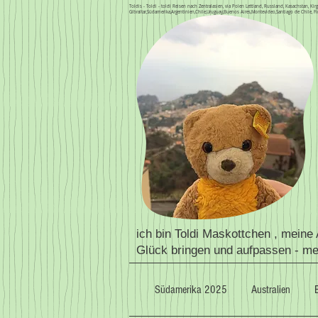
Toldis - Toldi - toldi Reisen nach Zentralasien, via Polen Lettland, Russland, Kasachstan, 
Gibraltar,Südamerika,Argentinien,Chile,Uruguay,Buenos Aires,Montevideo,Santiago de Chile, Fi
ich bin Toldi Maskottchen , meine
Glück bringen und aufpassen - m
Südamerika 2025
Australien