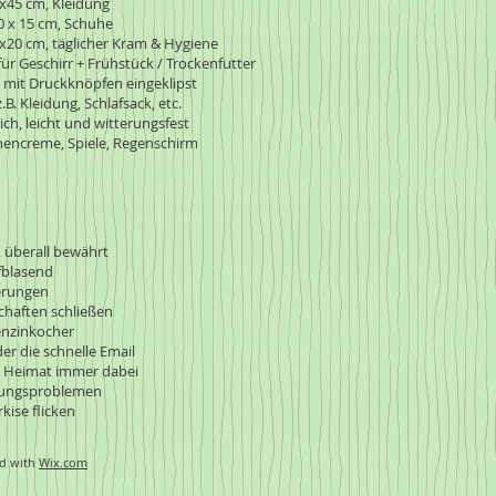
x45 cm, Kleidung
 x 15 cm, Schuhe
20 cm, täglicher Kram & Hygiene
r Geschirr + Frühstück / Trockenfutter
 mit Druckknöpfen eingeklipst
.B. Kleidung, Schlafsack, etc.
, leicht und witterungsfest
nencreme, Spiele, Regenschirm
, überall bewährt
ufblasend
erungen
chaften schließen
enzinkocher
der die schnelle Email
 Heimat immer dabei
igungsproblemen
se flicken
d with
Wix.com