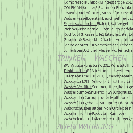
Kompressorkühlbox
Mindestgröße 26L,
COLEMAN
Kocher
2 Flammen-Benzinkoch
OMNIA
Backofen
Ein „Muss“, für Kirsch
Wasserkessel
Edelstahl, auch sehr gut 
Espressokännchen
Bialetti, Kaffee geh
Pfanne
Gusseisern o. Eisen, auch perfe
Kochtopf
& Kasserolle3 Liter, leichter E
Geschirr & BesteckIn 2-facher Ausführun
Schneidebrett
Für verschiedene Lebensm
Schleifstein
Axt und Messer wollen schar
TRINKEN + WASCHEN
BW-Wasserkanister3x 20L, Kunststoff, Lic
Trinkflaschen
BPA-frei und Umweltfreun
FlaschenhalterFür 2x 1,5l, selbstgebaut, 
Wassersack
20L, Schweiz, Ultrastark, an
Wasser-Vorfilter
Sedimentfilter, kann g
WasserpumpeShureflo, 12V Anschluss, t
Wasserfilter
Carbonit oder Multipure
Wasserfiltergehäuse
Multipure Edelstah
Waschschüssel
Faltbar, von Ortlieb (ein g
Waschmaschine
Fass vom Kanuverleih, 
WäscheleineUnd Klammern nicht verge
AUFBEWAHRUNG