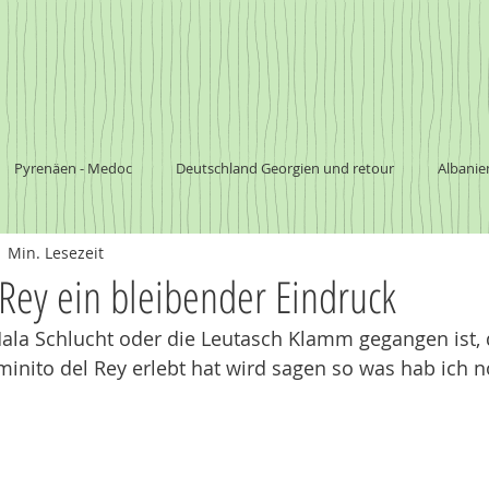
Pyrenäen - Medoc
Deutschland Georgien und retour
Albanie
1 Min. Lesezeit
a
Südafrika
Botswana
südliches Afrika
Nationalpark
Rey ein bleibender Eindruck
ala Schlucht oder die Leutasch Klamm gegangen ist, 
Argentinien
Chile
Australien
minito del Rey erlebt hat wird sagen so was hab ich n