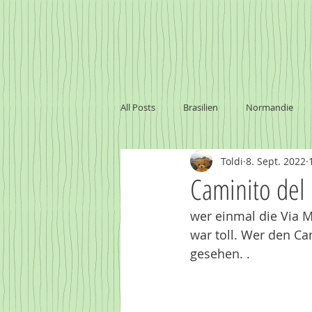
All Posts
Brasilien
Normandie
Toldi
8. Sept. 2022
Marokko
Baltikum
Namibi
Caminito del 
wer einmal die Via M
Sambia - Victoria Falls
Uruguay
war toll. Wer den Ca
gesehen. . 