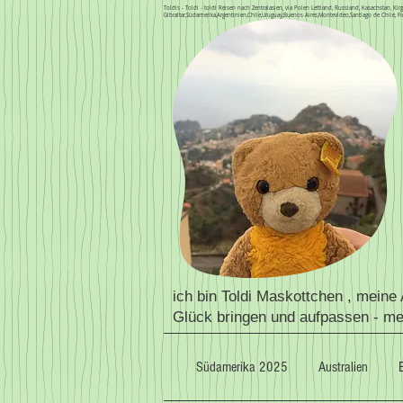
Toldis - Toldi - toldi Reisen nach Zentralasien, via Polen Lettland, Russland, Kasachstan, 
Gibraltar,Südamerika,Argentinien,Chile,Uruguay,Buenos Aires,Montevideo,Santiago de Chile, Fi
ich bin Toldi Maskottchen , meine
Glück bringen und aufpassen - m
Südamerika 2025
Australien