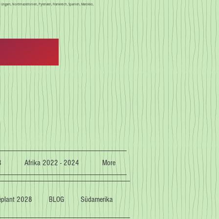
en, Ungarn, Nordmazedonien, Pyrenäen, Frankreich, Spanien, Marokko,
3
Afrika 2022 - 2024
More
geplant 2028
BLOG
Südamerika