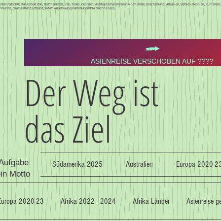
Kirgistan,Tadschikistan,Usbekistan, Turkmenistan, Iran, Türkei, Georgien, Aserbajdschan,Pyrenän,Normandie, Griechenland, Albanien, Serbien, Bosnien, Rumäni
nnland,Litauen,Estland,Lettland,Südafrika,Botswana,Namibia,Sambia, Victoria Falls,
ASIENREISE VERSCHOBEN AUF ????
Der Weg ist
das Ziel
 Aufgabe
Südamerika 2025
Australien
Europa 2020-2
ein Motto
Europa 2020-23
Afrika 2022 - 2024
Afrika Länder
Asienreise 