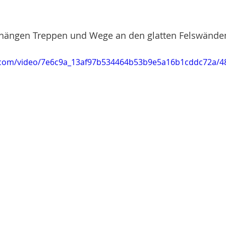
hängen Treppen und Wege an den glatten Felswänden
ic.com/video/7e6c9a_13af97b534464b53b9e5a16b1cddc72a/4