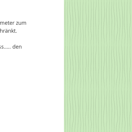
ometer zum 
hränkt. 
ss….. den 