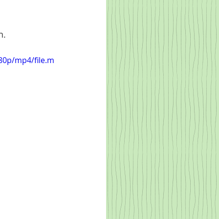
. 
80p/mp4/file.m