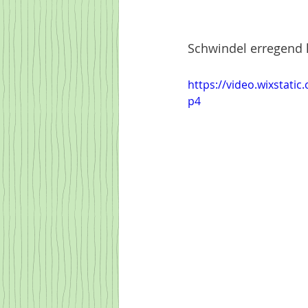
Schwindel erregend 
https://video.wixstat
p4