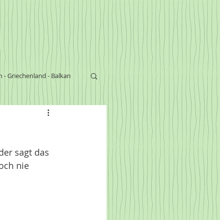
n - Griechenland - Balkan
s
der sagt das 
och nie 