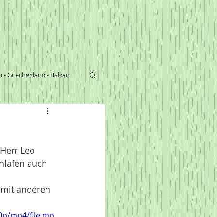
n - Griechenland - Balkan
s
Herr Leo 
hlafen auch 
 mit anderen 
0p/mp4/file.mp