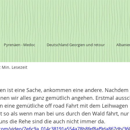
Pyrenäen - Medoc
Deutschland Georgien und retour
Albanie
2 Min. Lesezeit
a
Südafrika
Botswana
südliches Afrika
Nationalpark
den ist eine Sache, ankommen eine andere. Nachdem 
Argentinien
Chile
Australien
nnen wir alles ganz gemütlich angehen. Erstmal aussc
n eine gemütliche off road Fahrt mit dem Leihwagen 
t so als wenn man bei uns durch den Wald fährt, nur
 uns die Rehe sind die auch nicht immer da. 
ic.com/video/7e6c9a_014c38191a554a78b8fef8af9da867db/36