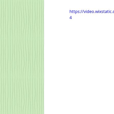
https://video.wixstat
4