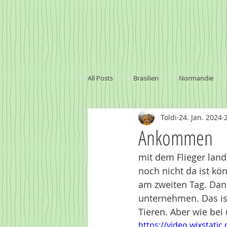
All Posts
Brasilien
Normandie
Toldi
24. Jan. 2024
Marokko
Baltikum
Namibi
Ankommen
mit dem Flieger lan
Sambia - Victoria Falls
Uruguay
noch nicht da ist kö
am zweiten Tag. Dan
unternehmen. Das is
Tieren. Aber wie bei
https://video.wixstat