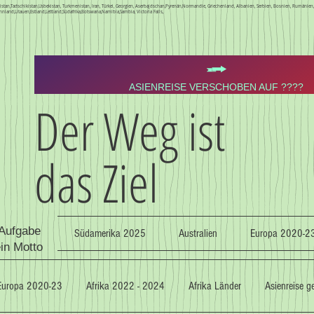
Kirgistan,Tadschikistan,Usbekistan, Turkmenistan, Iran, Türkei, Georgien, Aserbajdschan,Pyrenän,Normandie, Griechenland, Albanien, Serbien, Bosnien, Rumäni
nnland,Litauen,Estland,Lettland,Südafrika,Botswana,Namibia,Sambia, Victoria Falls,
ASIENREISE VERSCHOBEN AUF ????
Der Weg ist
das Ziel
 Aufgabe
Südamerika 2025
Australien
Europa 2020-2
ein Motto
Europa 2020-23
Afrika 2022 - 2024
Afrika Länder
Asienreise 