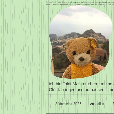
Toldis - Toldi - toldi Reisen nach Zentralasien, via Polen Lettland, Russland, Kasachstan, 
Gibraltar,Südamerika,Argentinien,Chile,Uruguay,Buenos Aires,Montevideo,Santiago de Chile, Fi
ich bin Toldi Maskottchen , meine
Glück bringen und aufpassen - m
Südamerika 2025
Australien