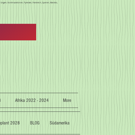
en, Ungarn, Nordmazedonien, Pyrenäen, Frankreich, Spanien, Marokko,
3
Afrika 2022 - 2024
More
geplant 2028
BLOG
Südamerika