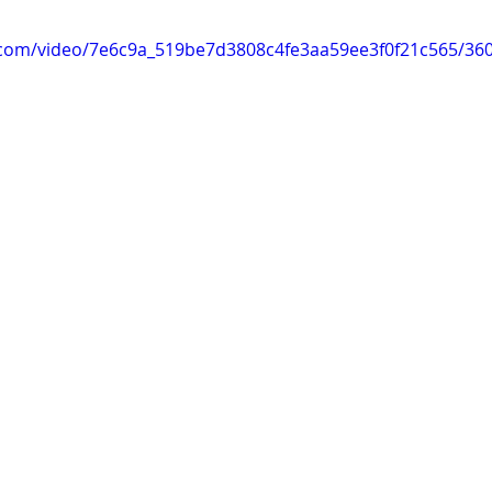
ic.com/video/7e6c9a_519be7d3808c4fe3aa59ee3f0f21c565/36