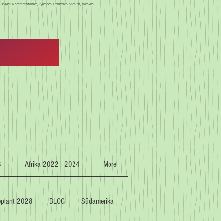
en, Ungarn, Nordmazedonien, Pyrenäen, Frankreich, Spanien, Marokko,
3
Afrika 2022 - 2024
More
geplant 2028
BLOG
Südamerika