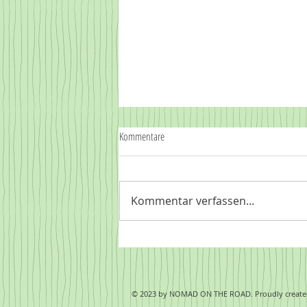
Kommentare
Kommentar verfassen...
Nach 58 Tagen und 10.500 Kilometern
© 2023 by NOMAD ON THE ROAD. Proudly create