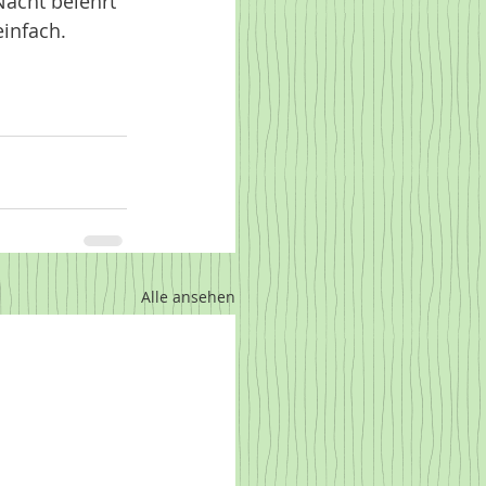
Nacht belehrt 
infach. 
Alle ansehen