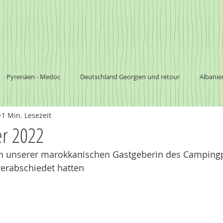
Pyrenäen - Medoc
Deutschland Georgien und retour
Albanie
1 Min. Lesezeit
a
Südafrika
Botswana
südliches Afrika
Nationalpark
er 2022
n unserer marokkanischen Gastgeberin des Campingp
Argentinien
Chile
Australien
erabschiedet hatten