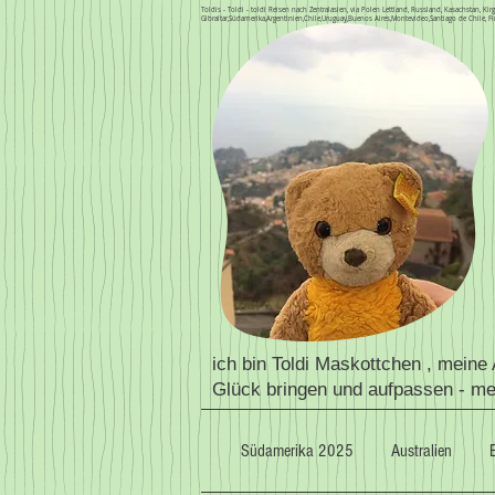
Toldis - Toldi - toldi Reisen nach Zentralasien, via Polen Lettland, Russland, Kasachstan, 
Gibraltar,Südamerika,Argentinien,Chile,Uruguay,Buenos Aires,Montevideo,Santiago de Chile, Fi
ich bin Toldi Maskottchen , meine
Glück bringen und aufpassen - m
Südamerika 2025
Australien