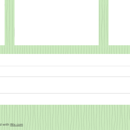
Von Süd
Von Sturm und Regen,
d with
Wix.com