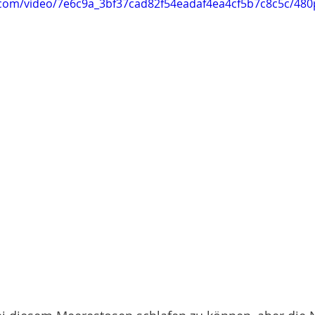
ic.com/video/7e6c9a_3bf37cad82f54eadaf4ea4cf5b7c8c5c/480