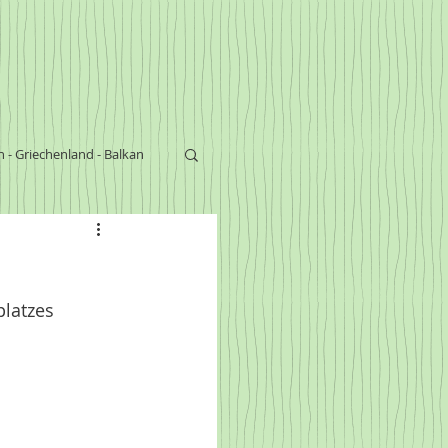
n - Griechenland - Balkan
s
latzes 