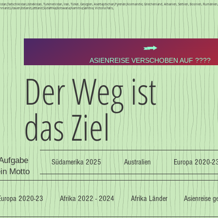
Kirgistan,Tadschikistan,Usbekistan, Turkmenistan, Iran, Türkei, Georgien, Aserbajdschan,Pyrenän,Normandie, Griechenland, Albanien, Serbien, Bosnien, Rumäni
nnland,Litauen,Estland,Lettland,Südafrika,Botswana,Namibia,Sambia, Victoria Falls,
ASIENREISE VERSCHOBEN AUF ????
Der Weg ist
das Ziel
 Aufgabe
Südamerika 2025
Australien
Europa 2020-2
ein Motto
Europa 2020-23
Afrika 2022 - 2024
Afrika Länder
Asienreise 