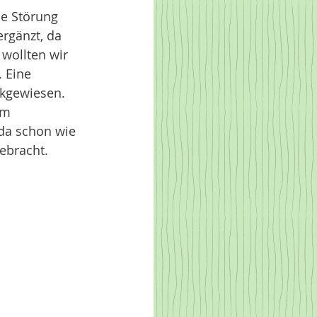
ne Störung 
rgänzt, da 
wollten wir 
 Eine 
kgewiesen. 
em 
da schon wie 
ebracht. 