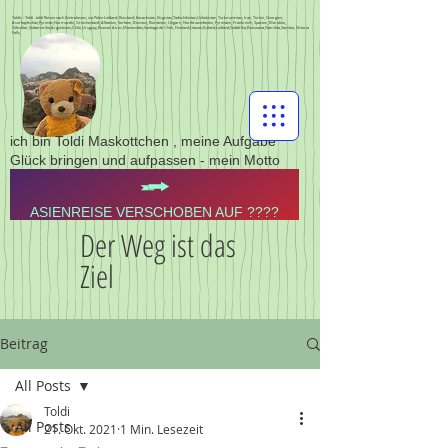
Toldis - Toldi - toldi Reisen nach Zentralasien, via Polen Lettland, Russland, Kasachstan, Kirgistan,Tadschikistan,Usbekistan, Turkmenistan, Iran, Türkei, Georgien,
Aserbajdschan,Pyrenän,Normandie, Griechenland, Albanien, Serbien, Bosnien, Rumänien, Ungarn, Nordmazedonien, Pyrenäen, Frankreich, Spanien, Marokko,
Gibraltar,Südamerika,Argentinien,Chile,Uruguay,Buenos Aires,Montevideo,Santiago de Chile, Finnland,Litauen,Estland,Lettland,Südafrika,Botswana,Namibia,Sambia, Victoria
Falls,
ich bin Toldi Maskottchen , meine Aufgabe
Glück bringen und aufpassen - mein Motto
ASIENREISE VERSCHOBEN AUF ????
Der Weg ist das
Ziel
Beitrag
All Posts
Toldi
All Posts
21. Okt. 2021
1 Min. Lesezeit