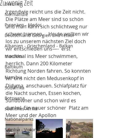
Zu wenig Zeit
Brasilien
Irgendwie reicht uns die Zeit nicht. 
Normandie
Die Plätze am Meer sind so schön 
Pyrenäen - Medoc
und man kann sich schlichtweg nur 
schwer trennen.    Heute wollten wir 
Deutschland Georgien und retour
los zu unserem nächsten Ziel doch 
Albanien - Griechenland - Balkan
wir entschieden uns—-  erst 
nochmal ins Meer schwimmen, 
Marokko
herrlich. Dann 200 Kilometer 
Baltikum
Richtung Norden fahren. So konnten 
Namibia
wir uns nicht den Medusenkopf in 
Didyma  anschauen. Schlafplatz für 
Südafrika
die Nacht suchen, Essen kochen, 
Botswana
Sundowner und schon wird es 
dunkel. Ein neuer schöner  Platz am 
südliches Afrika
Meer und der Apollon 
Nationalparks
Sambia - Victoria Falls