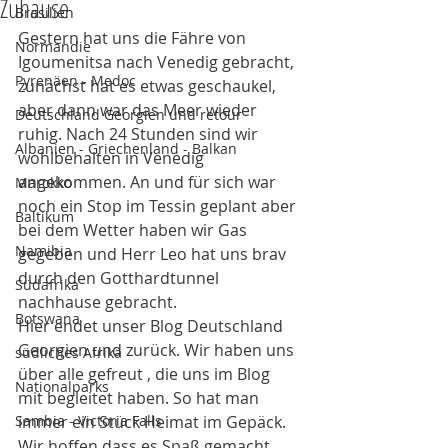
Zuhause
Brasilien
Gestern hat uns die Fähre von 
Normandie
Igoumenitsa nach Venedig gebracht, 
Pyrenäen - Medoc
zunächst hat es etwas geschaukel, 
aber dann war das Meer wieder 
Deutschland Georgien und retour
ruhig. Nach 24 Stunden sind wir 
Albanien - Griechenland - Balkan
wohlbehalten in Venedig 
angekommen. An und für sich war 
Marokko
noch ein Stop im Tessin geplant aber 
Baltikum
bei dem Wetter haben wir Gas 
Namibia
gegeben und Herr Leo hat uns brav 
durch den Gotthardtunnel 
Südafrika
nachhause gebracht. 
Botswana
Hier endet unser Blog Deutschland 
Georgien und zurück. Wir haben uns 
südliches Afrika
über alle gefreut , die uns im Blog 
Nationalparks
mit begleitet haben. So hat man 
Sambia - Victoria Falls
immer ein Stück Heimat im Gepäck. 
Wir hoffen dass es Spaß gemacht 