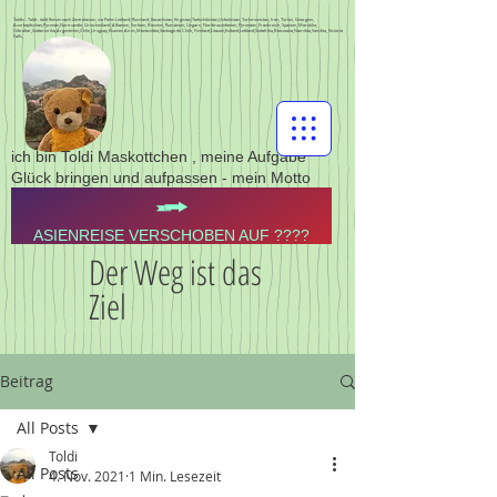
Toldis - Toldi - toldi Reisen nach Zentralasien, via Polen Lettland, Russland, Kasachstan, Kirgistan,Tadschikistan,Usbekistan, Turkmenistan, Iran, Türkei, Georgien,
Aserbajdschan,Pyrenän,Normandie, Griechenland, Albanien, Serbien, Bosnien, Rumänien, Ungarn, Nordmazedonien, Pyrenäen, Frankreich, Spanien, Marokko,
Gibraltar,Südamerika,Argentinien,Chile,Uruguay,Buenos Aires,Montevideo,Santiago de Chile, Finnland,Litauen,Estland,Lettland,Südafrika,Botswana,Namibia,Sambia, Victoria
Falls,
ich bin Toldi Maskottchen , meine Aufgabe
Glück bringen und aufpassen - mein Motto
ASIENREISE VERSCHOBEN AUF ????
Der Weg ist das
Ziel
Beitrag
All Posts
Toldi
All Posts
4. Nov. 2021
1 Min. Lesezeit