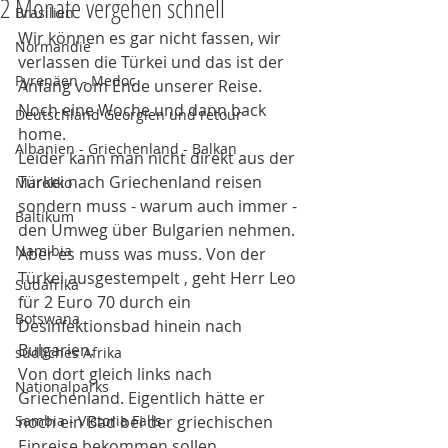
2 Monate vergehen schnell
Brasilien
Wir können es gar nicht fassen, wir 
Normandie
verlassen die Türkei und das ist der 
Pyrenäen - Medoc
Anfang vom Ende unserer Reise. 
Noch eine Woche und dann back 
Deutschland Georgien und retour
home. 
Albanien - Griechenland - Balkan
Leider kann man nicht direkt aus der 
Türkei nach Griechenland reisen 
Marokko
sondern muss - warum auch immer - 
Baltikum
den Umweg über Bulgarien nehmen. 
Namibia
Aber es muss was muss. Von der 
Türkei ausgestempelt , geht Herr Leo 
Südafrika
für 2 Euro 70 durch ein 
Botswana
Desinfektionsbad hinein nach 
Bulgarien. 
südliches Afrika
Von dort gleich links nach 
Nationalparks
Griechenland. Eigentlich hätte er 
Sambia - Victoria Falls
noch ein Bad bei der griechischen 
Einreise bekommen sollen,