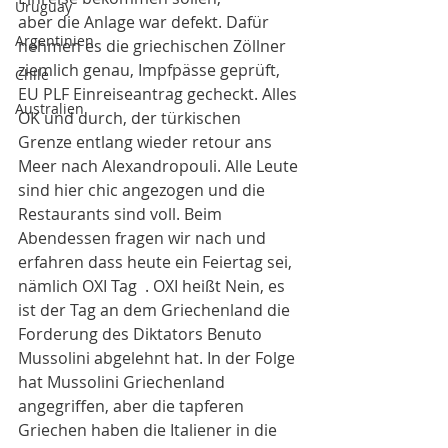
Uruguay
aber die Anlage war defekt. Dafür 
Argentinien
nehmen es die griechischen Zöllner 
ziemlich genau, Impfpässe geprüft, 
Chile
EU PLF Einreiseantrag gecheckt. Alles 
Australien
OK und durch, der türkischen 
Grenze entlang wieder retour ans 
Meer nach Alexandropouli. Alle Leute 
sind hier chic angezogen und die 
Restaurants sind voll. Beim 
Abendessen fragen wir nach und 
erfahren dass heute ein Feiertag sei, 
nämlich OXI Tag  . OXI heißt Nein, es 
ist der Tag an dem Griechenland die 
Forderung des Diktators Benuto 
Mussolini abgelehnt hat. In der Folge 
hat Mussolini Griechenland 
angegriffen, aber die tapferen 
Griechen haben die Italiener in die 