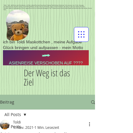
Toldis - Toldi - toldi Reisen nach Zentralasien, via Polen Lettland, Russland, Kasachstan, Kirgistan,Tadschikistan,Usbekistan, Turkmenistan, Iran, Türkei, Georgien,
Aserbajdschan,Pyrenän,Normandie, Griechenland, Albanien, Serbien, Bosnien, Rumänien, Ungarn, Nordmazedonien, Pyrenäen, Frankreich, Spanien, Marokko,
Gibraltar,Südamerika,Argentinien,Chile,Uruguay,Buenos Aires,Montevideo,Santiago de Chile, Finnland,Litauen,Estland,Lettland,Südafrika,Botswana,Namibia,Sambia, Victoria
Falls,
ich bin Toldi Maskottchen , meine Aufgabe
Glück bringen und aufpassen - mein Motto
ASIENREISE VERSCHOBEN AUF ????
Der Weg ist das
Ziel
Beitrag
All Posts
Toldi
All Posts
1. Nov. 2021
1 Min. Lesezeit