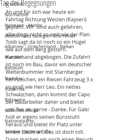
Tag der Begegnungen
Brasilien
An und für sich war heute ein 
Normandie
Fahrtag Richtung Westen (Kayseri) 
Pyrenäen - Medoc
geplant. Wir  sind auch gefahren, 
allerdings nicht so weit wie der Plan. 
Deutschland Georgien und retour
Toldi sagt da ist noch so ein Hügel 
Albanien - Griechenland - Balkan
wie auf dem Berg gestern. 
Kurzerhand abgebogen. Die Zufahrt 
Marokko
ist noch im Bau, davor ein deutscher 
Baltikum
Weltenbummler mit Starnberger 
Namibia
Kennzeichen, ein Riesen Fahrzeug 3 x 
so groß wie Herr Leo. Ein nettes 
Südafrika
Schwäzchen, dann kommt der Capo 
Botswana
der Bauarbeiter daher und bietet 
uns Tee an, gerne - Danke. Für Gabi 
südliches Afrika
holt er eigens seinen Bürostuhl 
Nationalparks
heraus und bietet ihr Platz unter 
Sambia - Victoria Falls
einem Baum an. Das ist doch toll. 
Dann machen wir noch einen Besuch 