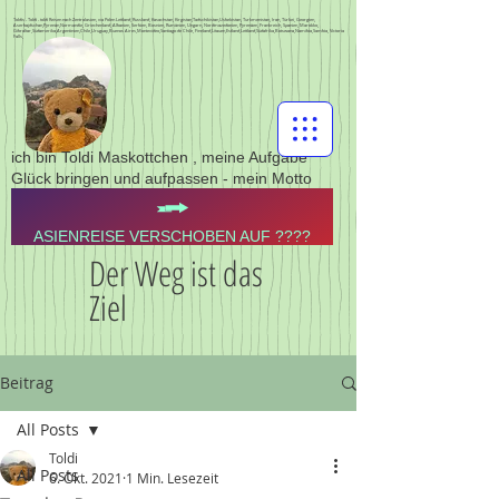
Toldis - Toldi - toldi Reisen nach Zentralasien, via Polen Lettland, Russland, Kasachstan, Kirgistan,Tadschikistan,Usbekistan, Turkmenistan, Iran, Türkei, Georgien,
Aserbajdschan,Pyrenän,Normandie, Griechenland, Albanien, Serbien, Bosnien, Rumänien, Ungarn, Nordmazedonien, Pyrenäen, Frankreich, Spanien, Marokko,
Gibraltar,Südamerika,Argentinien,Chile,Uruguay,Buenos Aires,Montevideo,Santiago de Chile, Finnland,Litauen,Estland,Lettland,Südafrika,Botswana,Namibia,Sambia, Victoria
Falls,
ich bin Toldi Maskottchen , meine Aufgabe
Glück bringen und aufpassen - mein Motto
ASIENREISE VERSCHOBEN AUF ????
Der Weg ist das
Ziel
Beitrag
All Posts
Toldi
All Posts
6. Okt. 2021
1 Min. Lesezeit