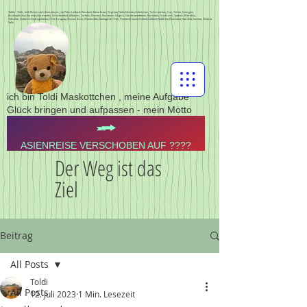
Toldis - Toldi - toldi Reisen nach Zentralasien, via Polen Lettland, Russland, Kasachstan, Kirgistan,Tadschikistan,Usbekistan, Turkmenistan, Iran, Türkei, Georgien,
Aserbajdschan,Pyrenän,Normandie, Griechenland, Albanien, Serbien, Bosnien, Rumänien, Ungarn, Nordmazedonien, Pyrenäen, Frankreich, Spanien, Marokko,
Gibraltar,Südamerika,Argentinien,Chile,Uruguay,Buenos Aires,Montevideo,Santiago de Chile, Finnland,Litauen,Estland,Lettland,Südafrika,Botswana,Namibia,Sambia, Victoria
Falls,
ich bin Toldi Maskottchen , meine Aufgabe
Glück bringen und aufpassen - mein Motto
ASIENREISE VERSCHOBEN AUF ????
Der Weg ist das
Ziel
Beitrag
All Posts
Toldi
All Posts
12. Juli 2023
1 Min. Lesezeit