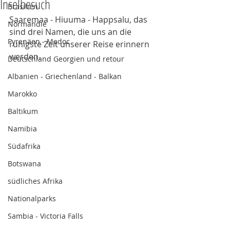
Inselbesuch
Brasilien
Saaremaa - Hiuuma - Happsalu, das 
Normandie
sind drei Namen, die uns an die 
Pyrenäen - Medoc
ruhigste Zeit unserer Reise erinnern 
werden. 
Deutschland Georgien und retour
Albanien - Griechenland - Balkan
Marokko
Baltikum
Namibia
Südafrika
Botswana
südliches Afrika
Nationalparks
Sambia - Victoria Falls