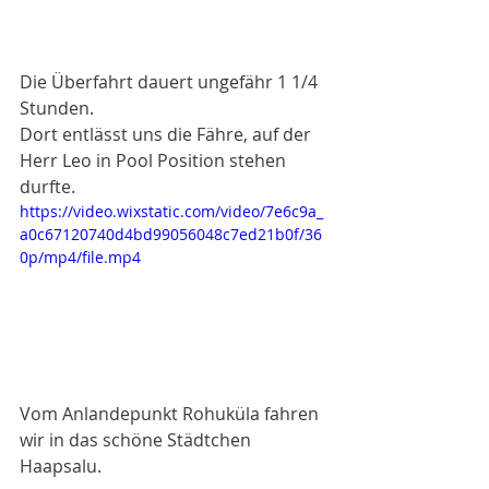
Die Überfahrt dauert ungefähr 1 1/4 
Stunden. 
Dort entlässt uns die Fähre, auf der 
Herr Leo in Pool Position stehen 
durfte. 
https://video.wixstatic.com/video/7e6c9a_
a0c67120740d4bd99056048c7ed21b0f/36
0p/mp4/file.mp4
Vom Anlandepunkt Rohuküla fahren 
wir in das schöne Städtchen 
Haapsalu. 