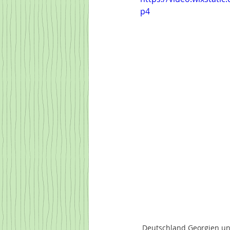
p4
Deutschland Georgien un