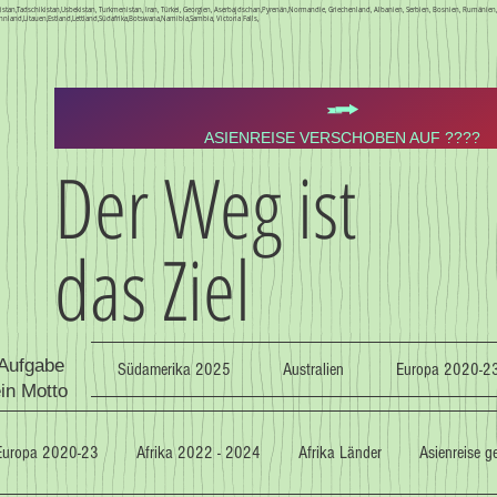
Kirgistan,Tadschikistan,Usbekistan, Turkmenistan, Iran, Türkei, Georgien, Aserbajdschan,Pyrenän,Normandie, Griechenland, Albanien, Serbien, Bosnien, Rumäni
nnland,Litauen,Estland,Lettland,Südafrika,Botswana,Namibia,Sambia, Victoria Falls,
ASIENREISE VERSCHOBEN AUF ????
Der Weg ist
das Ziel
 Aufgabe
Südamerika 2025
Australien
Europa 2020-2
ein Motto
Europa 2020-23
Afrika 2022 - 2024
Afrika Länder
Asienreise 