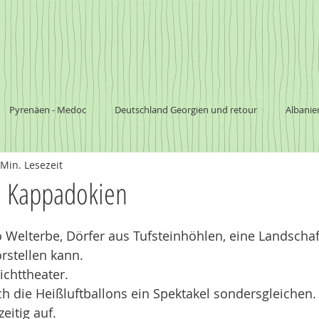
Pyrenäen - Medoc
Deutschland Georgien und retour
Albanie
 Min. Lesezeit
a
Südafrika
Botswana
südliches Afrika
Nationalpark
in Kappadokien
Argentinien
Chile
Australien
elterbe, Dörfer aus Tufsteinhöhlen, eine Landschaft
rstellen kann. 
ichttheater. 
h die Heißluftballons ein Spektakel sondersgleichen.
zeitig auf. 