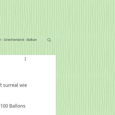
n - Griechenland - Balkan
s
 surreal wie 
 100 Ballons 