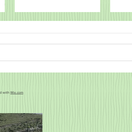
Fähre n
2 Monate vergehen schnell
d with
Wix.com
n