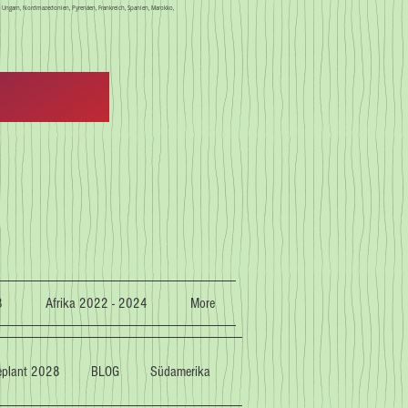
en, Ungarn, Nordmazedonien, Pyrenäen, Frankreich, Spanien, Marokko,
3
Afrika 2022 - 2024
More
geplant 2028
BLOG
Südamerika