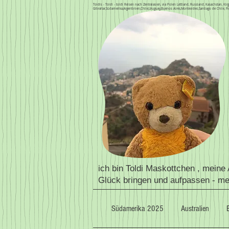
Toldis - Toldi - toldi Reisen nach Zentralasien, via Polen Lettland, Russland, Kasachstan, 
Gibraltar,Südamerika,Argentinien,Chile,Uruguay,Buenos Aires,Montevideo,Santiago de Chile, Fi
ich bin Toldi Maskottchen , meine
Glück bringen und aufpassen - m
Südamerika 2025
Australien