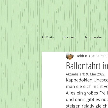
All Posts
Brasilien
Normandie
Toldi
8. Okt. 2021
1
Marokko
Baltikum
Namibi
Ballonfahrt 
Aktualisiert:
9. Mai 2022
Sambia - Victoria Falls
Uruguay
Kappadokien Unesco W
man sie sich nicht vo
Alles ein großes Freil
und dann gibt es noc
steigen relativ gleich