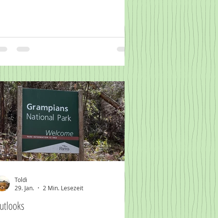
Toldi
29. Jan.
2 Min. Lesezeit
utlooks