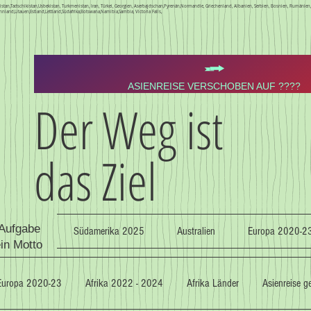
Kirgistan,Tadschikistan,Usbekistan, Turkmenistan, Iran, Türkei, Georgien, Aserbajdschan,Pyrenän,Normandie, Griechenland, Albanien, Serbien, Bosnien, Rumäni
nnland,Litauen,Estland,Lettland,Südafrika,Botswana,Namibia,Sambia, Victoria Falls,
ASIENREISE VERSCHOBEN AUF ????
Der Weg ist
das Ziel
 Aufgabe
Südamerika 2025
Australien
Europa 2020-2
ein Motto
Europa 2020-23
Afrika 2022 - 2024
Afrika Länder
Asienreise 