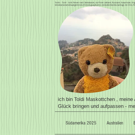
Toldis - Toldi - toldi Reisen nach Zentralasien, via Polen Lettland, Russland, Kasachstan, 
Gibraltar,Südamerika,Argentinien,Chile,Uruguay,Buenos Aires,Montevideo,Santiago de Chile, Fi
ich bin Toldi Maskottchen , meine
Glück bringen und aufpassen - m
Südamerika 2025
Australien