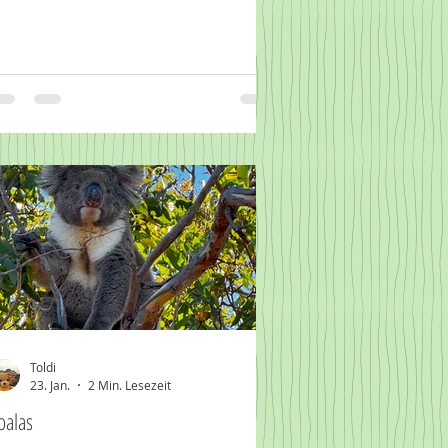
Toldi
23. Jan.
2 Min. Lesezeit
oalas