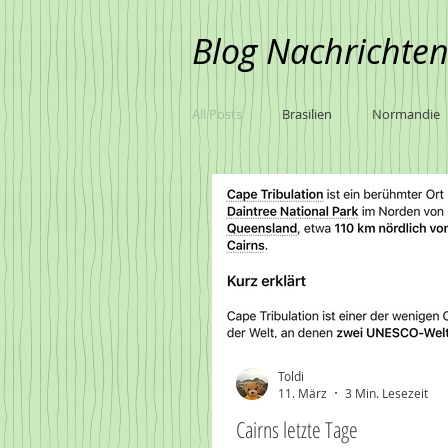
Blog Nachrichten
All Posts
Brasilien
Normandie
Marokko
Baltikum
Nami
Uruguay
Argentinien
Ch
Toldi
11. März
3 Min. Lesezeit
Cairns letzte Tage