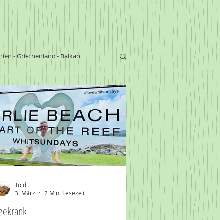
nien - Griechenland - Balkan
arks
Sambia - Victoria Falls
Toldi
3. März
2 Min. Lesezeit
eekrank