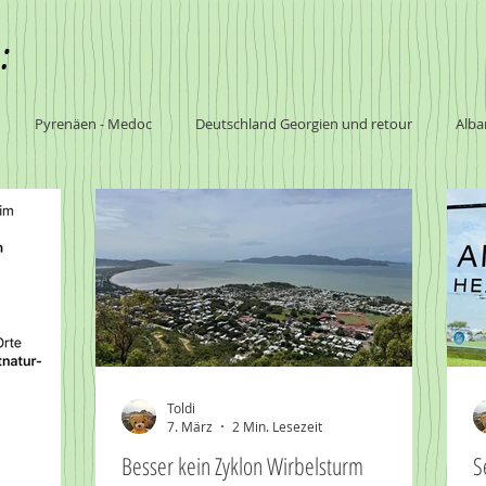
:
Pyrenäen - Medoc
Deutschland Georgien und retour
Alba
bia
Südafrika
Botswana
südliches Afrika
Nationalp
ile
Australien
Toldi
7. März
2 Min. Lesezeit
Besser kein Zyklon Wirbelsturm
S