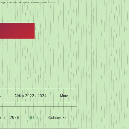
en, Ungarn, Nordmazedonien, Pyrenäen, Frankreich, Spanien, Marokko,
3
Afrika 2022 - 2024
More
geplant 2028
BLOG
Südamerika