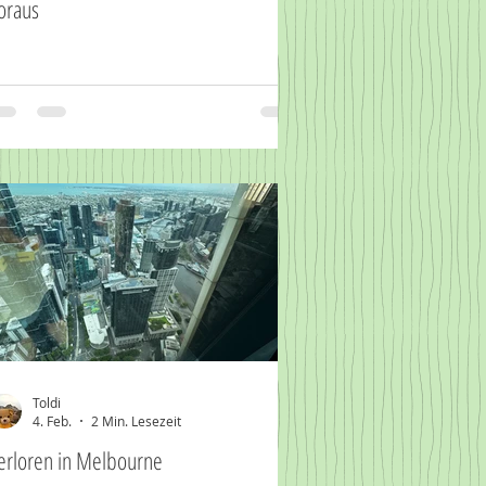
oraus
Toldi
4. Feb.
2 Min. Lesezeit
erloren in Melbourne