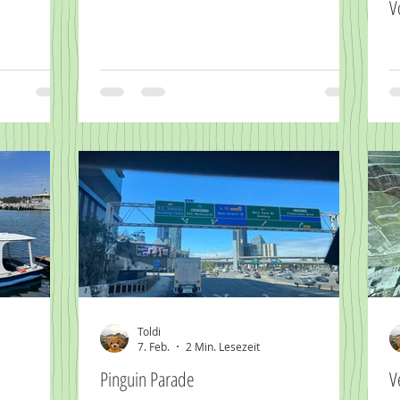
V
Toldi
7. Feb.
2 Min. Lesezeit
Pinguin Parade
V