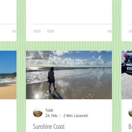
Toldi
24. Feb.
2 Min. Lesezeit
Sunshine Coast
B