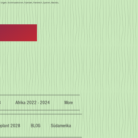
en, Ungarn, Nordmazedonien, Pyrenäen, Frankreich, Spanien, Marokko,
3
Afrika 2022 - 2024
More
geplant 2028
BLOG
Südamerika