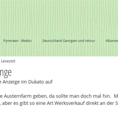
Pyrenäen - Medoc
Deutschland Georgien und retour
Albanie
 Lesezeit
a
Südafrika
Botswana
südliches Afrika
Nationalpark
nge
e Anzeige im Dukato auf
Argentinien
Chile
Australien
ne Austernfarm geben, da sollte man doch mal hin.  M
, aber es gibt so eine Art Werksverkauf direkt an der S