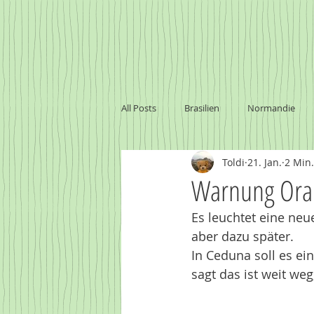
All Posts
Brasilien
Normandie
Toldi
21. Jan.
2 Min.
Marokko
Baltikum
Namibi
Warnung Ora
Es leuchtet eine neu
Sambia - Victoria Falls
Uruguay
aber dazu später. 
In Ceduna soll es ei
sagt das ist weit weg