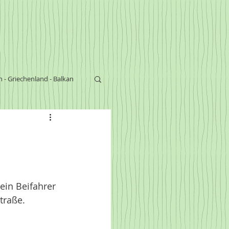
n - Griechenland - Balkan
s
ein Beifahrer 
traße. 