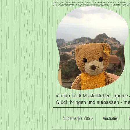
Toldis - Toldi - toldi Reisen nach Zentralasien, via Polen Lettland, Russland, Kasachstan, 
Gibraltar,Südamerika,Argentinien,Chile,Uruguay,Buenos Aires,Montevideo,Santiago de Chile, Fi
ich bin Toldi Maskottchen , meine
Glück bringen und aufpassen - m
Südamerika 2025
Australien