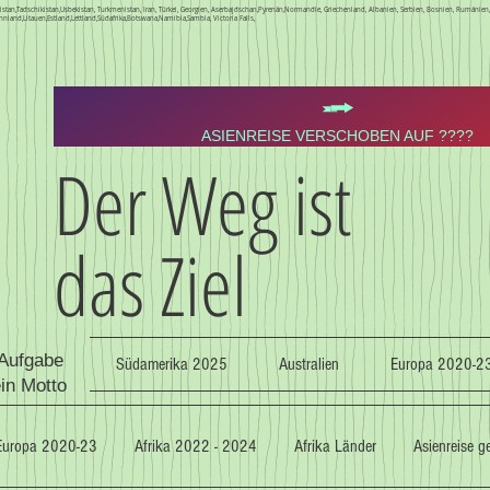
Kirgistan,Tadschikistan,Usbekistan, Turkmenistan, Iran, Türkei, Georgien, Aserbajdschan,Pyrenän,Normandie, Griechenland, Albanien, Serbien, Bosnien, Rumäni
nnland,Litauen,Estland,Lettland,Südafrika,Botswana,Namibia,Sambia, Victoria Falls,
ASIENREISE VERSCHOBEN AUF ????
Der Weg ist
das Ziel
 Aufgabe
Südamerika 2025
Australien
Europa 2020-2
ein Motto
Europa 2020-23
Afrika 2022 - 2024
Afrika Länder
Asienreise 