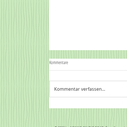
Kommentare
Kommentar verfassen...
Medoc ein Land in dem Milch und Honig
fließen