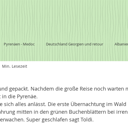
Pyrenäen - Medoc
Deutschland Georgien und retour
Albanie
1 Min. Lesezeit
a
Südafrika
Botswana
südliches Afrika
Nationalpark
 und gepackt. Nachdem die große Reise noch warten m
Argentinien
Chile
Australien
t in die Pyrenäe. 
e sich alles anlässt. Die erste Übernachtung im Wald b
rfahrung mitten in den grünen Buchenblättern bei irren
erwachen. Super geschlafen sagt Toldi. 