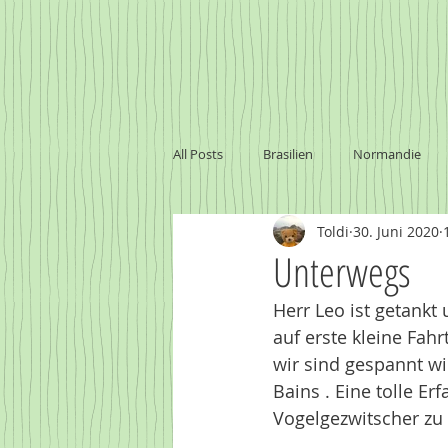
All Posts
Brasilien
Normandie
Toldi
30. Juni 2020
Marokko
Baltikum
Namibi
Unterwegs
Herr Leo ist getankt
Sambia - Victoria Falls
Uruguay
auf erste kleine Fahr
wir sind gespannt wi
Bains . Eine tolle E
Vogelgezwitscher zu 