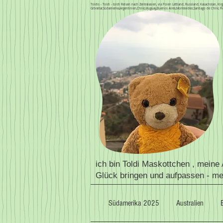
Toldis - Toldi - toldi Reisen nach Zentralasien, via Polen Lettland, Russland, Kasachstan, 
Gibraltar,Südamerika,Argentinien,Chile,Uruguay,Buenos Aires,Montevideo,Santiago de Chile, Fi
ich bin Toldi Maskottchen , meine
Glück bringen und aufpassen - m
Südamerika 2025
Australien