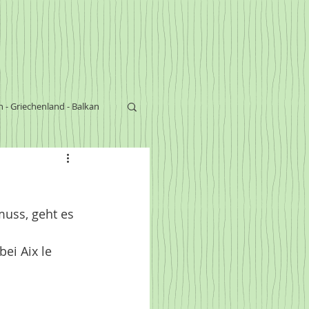
n - Griechenland - Balkan
s
uss, geht es 
ei Aix le 
 