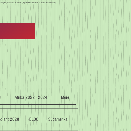
en, Ungarn, Nordmazedonien, Pyrenäen, Frankreich, Spanien, Marokko,
3
Afrika 2022 - 2024
More
geplant 2028
BLOG
Südamerika