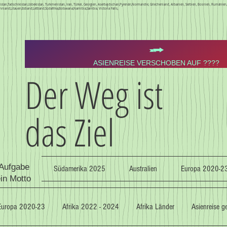
Kirgistan,Tadschikistan,Usbekistan, Turkmenistan, Iran, Türkei, Georgien, Aserbajdschan,Pyrenän,Normandie, Griechenland, Albanien, Serbien, Bosnien, Rumäni
nnland,Litauen,Estland,Lettland,Südafrika,Botswana,Namibia,Sambia, Victoria Falls,
ASIENREISE VERSCHOBEN AUF ????
Der Weg ist
das Ziel
 Aufgabe
Südamerika 2025
Australien
Europa 2020-2
ein Motto
Europa 2020-23
Afrika 2022 - 2024
Afrika Länder
Asienreise 