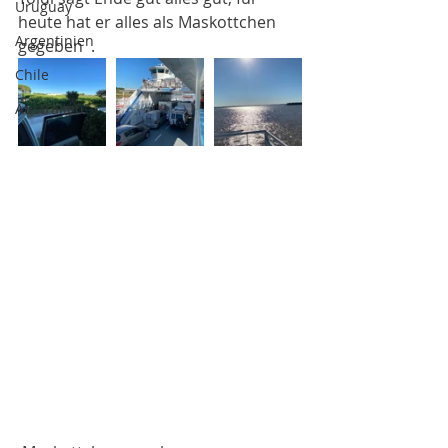
Uruguay
heute hat er alles als Maskottchen 
Argentinien
gegeben  .
Chile
Australien