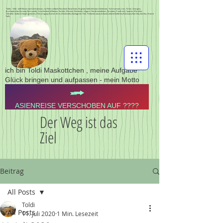
Toldis - Toldi - toldi Reisen nach Zentralasien, via Polen Lettland, Russland, Kasachstan, Kirgistan,Tadschikistan,Usbekistan, Turkmenistan, Iran, Türkei, Georgien,
Aserbajdschan,Pyrenän,Normandie, Griechenland, Albanien, Serbien, Bosnien, Rumänien, Ungarn, Nordmazedonien, Pyrenäen, Frankreich, Spanien, Marokko,
Gibraltar,Südamerika,Argentinien,Chile,Uruguay,Buenos Aires,Montevideo,Santiago de Chile, Finnland,Litauen,Estland,Lettland,Südafrika,Botswana,Namibia,Sambia, Victoria
Falls,
ich bin Toldi Maskottchen , meine Aufgabe
Glück bringen und aufpassen - mein Motto
ASIENREISE VERSCHOBEN AUF ????
Der Weg ist das
Ziel
Beitrag
All Posts
Toldi
All Posts
11. Juli 2020
1 Min. Lesezeit