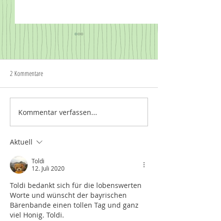
2 Kommentare
Dune Du Pyla
Bei Arcachon am Atlant
Kommentar verfassen...
Aktuell
Toldi
12. Juli 2020
Toldi bedankt sich für die lobenswerten 
Worte und wünscht der bayrischen 
Bärenbande einen tollen Tag und ganz 
viel Honig. Toldi. 