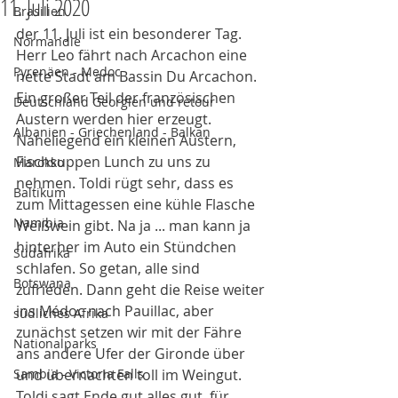
11. Juli 2020
Brasilien
der 11. Juli ist ein besonderer Tag. 
Normandie
Herr Leo fährt nach Arcachon eine 
Pyrenäen - Medoc
nette Stadt am Bassin Du Arcachon. 
Ein großer Teil der französischen 
Deutschland Georgien und retour
Austern werden hier erzeugt. 
Albanien - Griechenland - Balkan
Naheliegend ein kleinen Austern, 
Fischsuppen Lunch zu uns zu 
Marokko
nehmen. Toldi rügt sehr, dass es 
Baltikum
zum Mittagessen eine kühle Flasche 
Namibia
Weißwein gibt. Na ja ... man kann ja 
hinterher im Auto ein Stündchen 
Südafrika
schlafen. So getan, alle sind 
Botswana
zufrieden. Dann geht die Reise weiter 
ins Médoc nach Pauillac, aber 
südliches Afrika
zunächst setzen wir mit der Fähre 
Nationalparks
ans andere Ufer der Gironde über 
Sambia - Victoria Falls
und übernachten toll im Weingut. 
Toldi sagt Ende gut alles gut, für 