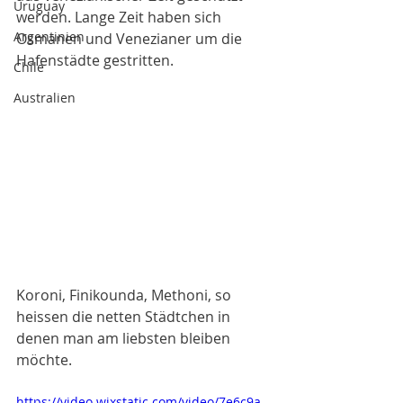
Uruguay
werden. Lange Zeit haben sich 
Argentinien
Osmanen und Venezianer um die 
Hafenstädte gestritten. 
Chile
Australien
Koroni, Finikounda, Methoni, so 
heissen die netten Städtchen in 
denen man am liebsten bleiben 
möchte. 
https://video.wixstatic.com/video/7e6c9a_