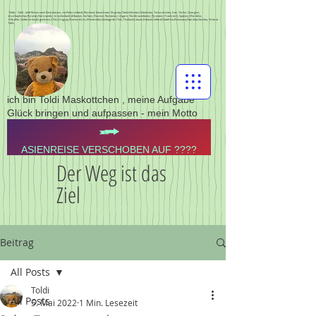
Toldis - Toldi - toldi Reisen nach Zentralasien, via Polen Lettland, Russland, Kasachstan, Kirgistan,Tadschikistan,Usbekistan, Turkmenistan, Iran, Türkei, Georgien,
Aserbajdschan,Pyrenän,Normandie, Griechenland, Albanien, Serbien, Bosnien, Rumänien, Ungarn, Nordmazedonien, Pyrenäen, Frankreich, Spanien, Marokko,
Gibraltar,Südamerika,Argentinien,Chile,Uruguay,Buenos Aires,Montevideo,Santiago de Chile, Finnland,Litauen,Estland,Lettland,Südafrika,Botswana,Namibia,Sambia, Victoria
Falls,
ich bin Toldi Maskottchen , meine Aufgabe
Glück bringen und aufpassen - mein Motto
ASIENREISE VERSCHOBEN AUF ????
Der Weg ist das
Ziel
Beitrag
All Posts
Toldi
All Posts
5. Mai 2022
1 Min. Lesezeit