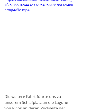
7f268799109443299295405aa2e78a32/480
p/mp4/file.mp4
Die weitere Fahrt führte uns zu 
unserem Schlafplatz an die Lagune 
von Pylos an deren Rückseite der 