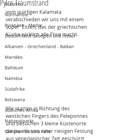
Pylos Traumstrand
Brasilien
vom quirligen Kalamata 
Normandie
verabschieden wir uns mit einem 
Pyrenäen - Medoc
super  Essen, das der griechischen 
Küche wirklich alle Ehre macht. 
Deutschland Georgien und retour
Albanien - Griechenland - Balkan
Marokko
Baltikum
Namibia
Südafrika
Botswana
Wir starten in Richtung des 
südliches Afrika
westlichen Fingers des Peleponnes 
Nationalparks
und besuchen 3 kleine Küstenorte 
die jeweils von einer riesigen Festung 
Sambia - Victoria Falls
aus venezianischer Zeit geschützt 