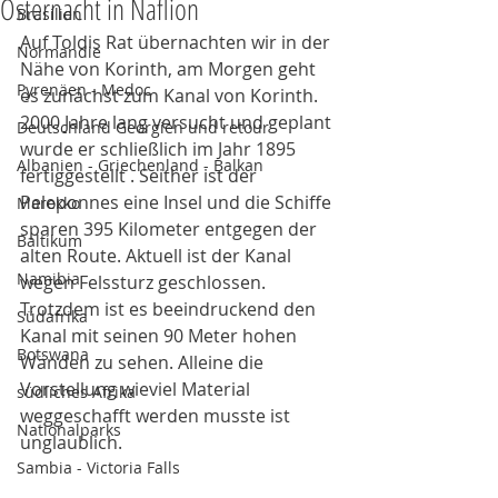
Osternacht in Naflion
Brasilien
Auf Toldis Rat übernachten wir in der 
Normandie
Nähe von Korinth, am Morgen geht 
Pyrenäen - Medoc
es zunächst zum Kanal von Korinth. 
2000 Jahre lang versucht und geplant 
Deutschland Georgien und retour
wurde er schließlich im Jahr 1895 
Albanien - Griechenland - Balkan
fertiggestellt . Seither ist der 
Peleponnes eine Insel und die Schiffe 
Marokko
sparen 395 Kilometer entgegen der 
Baltikum
alten Route. Aktuell ist der Kanal 
Namibia
wegen Felssturz geschlossen.  
Trotzdem ist es beeindruckend den 
Südafrika
Kanal mit seinen 90 Meter hohen 
Botswana
Wänden zu sehen. Alleine die 
Vorstellung wieviel Material 
südliches Afrika
weggeschafft werden musste ist 
Nationalparks
unglaublich. 
Sambia - Victoria Falls