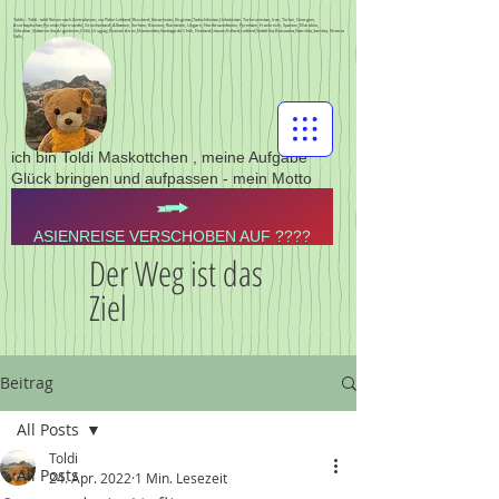
Toldis - Toldi - toldi Reisen nach Zentralasien, via Polen Lettland, Russland, Kasachstan, Kirgistan,Tadschikistan,Usbekistan, Turkmenistan, Iran, Türkei, Georgien,
Aserbajdschan,Pyrenän,Normandie, Griechenland, Albanien, Serbien, Bosnien, Rumänien, Ungarn, Nordmazedonien, Pyrenäen, Frankreich, Spanien, Marokko,
Gibraltar,Südamerika,Argentinien,Chile,Uruguay,Buenos Aires,Montevideo,Santiago de Chile, Finnland,Litauen,Estland,Lettland,Südafrika,Botswana,Namibia,Sambia, Victoria
Falls,
ich bin Toldi Maskottchen , meine Aufgabe
Glück bringen und aufpassen - mein Motto
ASIENREISE VERSCHOBEN AUF ????
Der Weg ist das
Ziel
Beitrag
All Posts
Toldi
All Posts
24. Apr. 2022
1 Min. Lesezeit