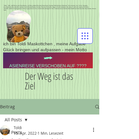
Toldis - Toldi - toldi Reisen nach Zentralasien, via Polen Lettland, Russland, Kasachstan, Kirgistan,Tadschikistan,Usbekistan, Turkmenistan, Iran, Türkei, Georgien,
Aserbajdschan,Pyrenän,Normandie, Griechenland, Albanien, Serbien, Bosnien, Rumänien, Ungarn, Nordmazedonien, Pyrenäen, Frankreich, Spanien, Marokko,
Gibraltar,Südamerika,Argentinien,Chile,Uruguay,Buenos Aires,Montevideo,Santiago de Chile, Finnland,Litauen,Estland,Lettland,Südafrika,Botswana,Namibia,Sambia, Victoria
Falls,
ich bin Toldi Maskottchen , meine Aufgabe
Glück bringen und aufpassen - mein Motto
ASIENREISE VERSCHOBEN AUF ????
Der Weg ist das
Ziel
Beitrag
All Posts
Toldi
All Posts
15. Apr. 2022
1 Min. Lesezeit