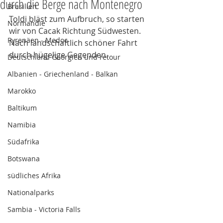
durch die Berge nach Montenegro
Brasilien
Toldi bläst zum Aufbruch, so starten 
Normandie
wir von Cacak Richtung Südwesten. 
Pyrenäen - Medoc
Nach landschaftlich schöner Fahrt 
durch hügelige Gegenden. 
Deutschland Georgien und retour
Albanien - Griechenland - Balkan
Marokko
Baltikum
Namibia
Südafrika
Botswana
südliches Afrika
Nationalparks
Sambia - Victoria Falls