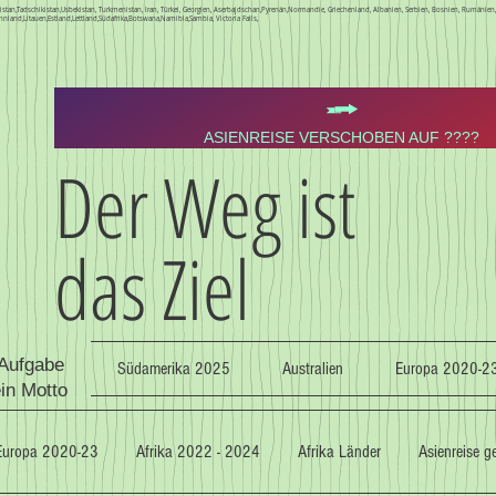
Kirgistan,Tadschikistan,Usbekistan, Turkmenistan, Iran, Türkei, Georgien, Aserbajdschan,Pyrenän,Normandie, Griechenland, Albanien, Serbien, Bosnien, Rumäni
nnland,Litauen,Estland,Lettland,Südafrika,Botswana,Namibia,Sambia, Victoria Falls,
ASIENREISE VERSCHOBEN AUF ????
Der Weg ist
das Ziel
 Aufgabe
Südamerika 2025
Australien
Europa 2020-2
ein Motto
Europa 2020-23
Afrika 2022 - 2024
Afrika Länder
Asienreise 