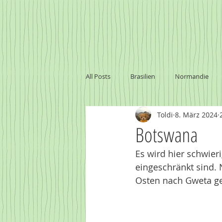
All Posts
Brasilien
Normandie
Toldi
8. März 2024
Marokko
Baltikum
Namibi
Botswana
Es wird hier schwieri
Sambia - Victoria Falls
Uruguay
eingeschränkt sind.
Osten nach Gweta g