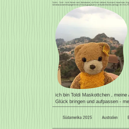
Toldis - Toldi - toldi Reisen nach Zentralasien, via Polen Lettland, Russland, Kasachstan, 
Gibraltar,Südamerika,Argentinien,Chile,Uruguay,Buenos Aires,Montevideo,Santiago de Chile, Fi
ich bin Toldi Maskottchen , meine
Glück bringen und aufpassen - m
Südamerika 2025
Australien