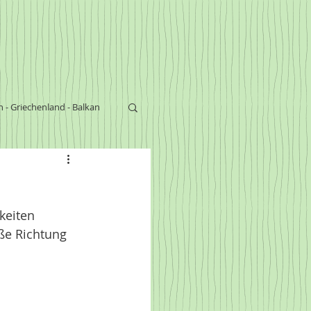
n - Griechenland - Balkan
s
keiten 
ße Richtung 