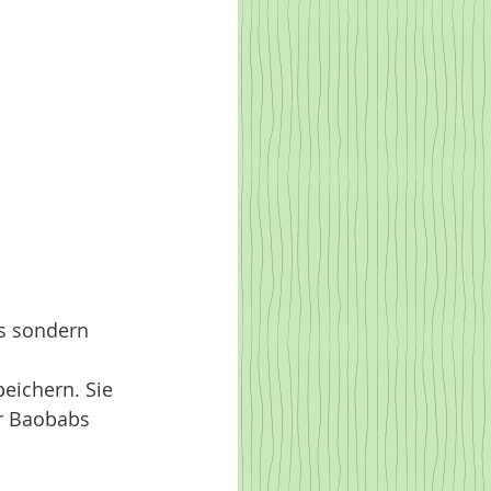
s sondern 
eichern. Sie 
r Baobabs 