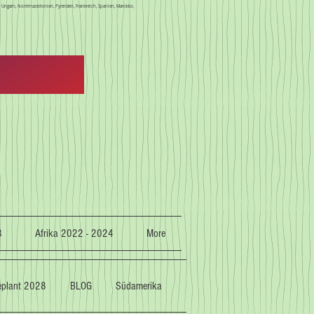
en, Ungarn, Nordmazedonien, Pyrenäen, Frankreich, Spanien, Marokko,
3
Afrika 2022 - 2024
More
geplant 2028
BLOG
Südamerika