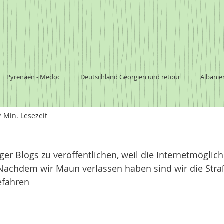
Pyrenäen - Medoc
Deutschland Georgien und retour
Albanie
2 Min. Lesezeit
a
Südafrika
Botswana
südliches Afrika
Nationalpark
ger Blogs zu veröffentlichen, weil die Internetmöglich
Argentinien
Chile
Australien
 Nachdem wir Maun verlassen haben sind wir die Stra
efahren