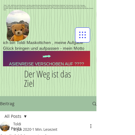
Toldis - Toldi - toldi Reisen nach Zentralasien, via Polen Lettland, Russland, Kasachstan, Kirgistan,Tadschikistan,Usbekistan, Turkmenistan, Iran, Türkei, Georgien,
Aserbajdschan,Pyrenän,Normandie, Griechenland, Albanien, Serbien, Bosnien, Rumänien, Ungarn, Nordmazedonien, Pyrenäen, Frankreich, Spanien, Marokko,
Gibraltar,Südamerika,Argentinien,Chile,Uruguay,Buenos Aires,Montevideo,Santiago de Chile, Finnland,Litauen,Estland,Lettland,Südafrika,Botswana,Namibia,Sambia, Victoria
Falls,
ich bin Toldi Maskottchen , meine Aufgabe
Glück bringen und aufpassen - mein Motto
ASIENREISE VERSCHOBEN AUF ????
Der Weg ist das
Ziel
Beitrag
All Posts
Toldi
All Posts
3. Juli 2020
1 Min. Lesezeit