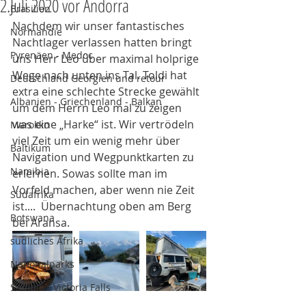
2.Juli 2020 vor Andorra
Brasilien
Nachdem wir unser fantastisches 
Normandie
Nachtlager verlassen hatten bringt 
Pyrenäen - Medoc
uns Herr Leo über maximal holprige 
Wege nach unten ins Tal. Toldi hat 
Deutschland Georgien und retour
extra eine schlechte Strecke gewählt 
Albanien - Griechenland - Balkan
um dem Herrn Leo mal zu zeigen 
was eine „Harke“ ist. Wir vertrödeln 
Marokko
viel Zeit um ein wenig mehr über 
Baltikum
Navigation und Wegpunktkarten zu 
Namibia
erlernen. Sowas sollte man im 
Vorfeld machen, aber wenn nie Zeit 
Südafrika
ist....  Übernachtung oben am Berg 
Botswana
bei Aransa. 
südliches Afrika
Nationalparks
Sambia - Victoria Falls