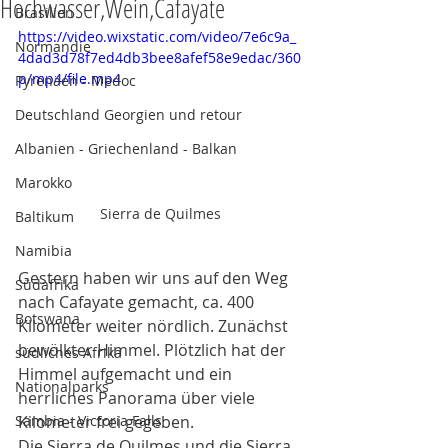
Hochwasser,Wein,Cafayate
Brasilien
https://video.wixstatic.com/video/7e6c9a_
Normandie
4dad3d78f7ed4db3bee8afef58e9edac/360
p/mp4/file.mp4
Pyrenäen - Medoc
Deutschland Georgien und retour
Albanien - Griechenland - Balkan
Marokko
Sierra de Quilmes
Baltikum
Namibia
Gestern haben wir uns auf den Weg 
Südafrika
nach Cafayate gemacht, ca. 400 
Botswana
Kilometer weiter nördlich. Zunächst 
bewölkter Himmel. Plötzlich hat der 
südliches Afrika
Himmel aufgemacht und ein 
Nationalparks
herrliches Panorama über viele 
Kilometer frei gegeben. 
Sambia - Victoria Falls
Die Sierra de Quilmes und die Sierra 