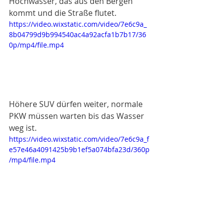
Hochwasser, das aus den Bergen 
kommt und die Straße flutet. 
https://video.wixstatic.com/video/7e6c9a_
8b04799d9b994540ac4a92acfa1b7b17/36
0p/mp4/file.mp4
Höhere SUV dürfen weiter, normale 
PKW müssen warten bis das Wasser 
weg ist. 
https://video.wixstatic.com/video/7e6c9a_f
e57e46a4091425b9b1ef5a074bfa23d/360p
/mp4/file.mp4