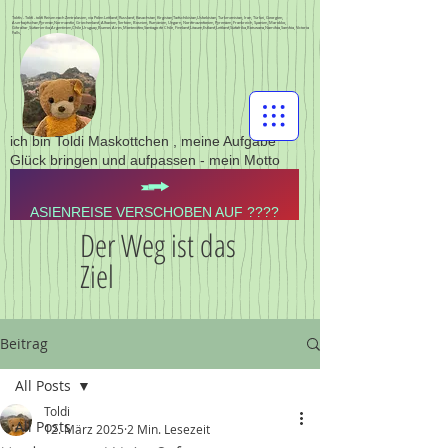
Toldis - Toldi - toldi Reisen nach Zentralasien, via Polen Lettland, Russland, Kasachstan, Kirgistan,Tadschikistan,Usbekistan, Turkmenistan, Iran, Türkei, Georgien,
Aserbajdschan,Pyrenän,Normandie, Griechenland, Albanien, Serbien, Bosnien, Rumänien, Ungarn, Nordmazedonien, Pyrenäen, Frankreich, Spanien, Marokko,
Gibraltar,Südamerika,Argentinien,Chile,Uruguay,Buenos Aires,Montevideo,Santiago de Chile, Finnland,Litauen,Estland,Lettland,Südafrika,Botswana,Namibia,Sambia, Victoria
Falls,
ich bin Toldi Maskottchen , meine Aufgabe
Glück bringen und aufpassen - mein Motto
ASIENREISE VERSCHOBEN AUF ????
Der Weg ist das
Ziel
Beitrag
All Posts
Toldi
All Posts
12. März 2025
2 Min. Lesezeit