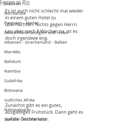
Ferien in Rio
Brasilien
Es ist auch nicht schlecht mal wieder 
Normandie
in einem guten Hotel zu 
Pyrenäen - Medoc
übernachten. Nichts gegen Herrn 
Leo aber nach 8 Wochen na, ist es 
Deutschland Georgien und retour
doch irgendwie eng. 
Albanien - Griechenland - Balkan
Marokko
Baltikum
Namibia
Südafrika
Botswana
südliches Afrika
Zunächst gibt es ein gutes, 
Nationalparks
ausgiebiges Frühstück. Dann geht es 
auf die Dachterasse. 
Sambia - Victoria Falls