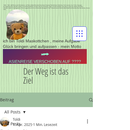
Toldis - Toldi - toldi Reisen nach Zentralasien, via Polen Lettland, Russland, Kasachstan, Kirgistan,Tadschikistan,Usbekistan, Turkmenistan, Iran, Türkei, Georgien,
Aserbajdschan,Pyrenän,Normandie, Griechenland, Albanien, Serbien, Bosnien, Rumänien, Ungarn, Nordmazedonien, Pyrenäen, Frankreich, Spanien, Marokko,
Gibraltar,Südamerika,Argentinien,Chile,Uruguay,Buenos Aires,Montevideo,Santiago de Chile, Finnland,Litauen,Estland,Lettland,Südafrika,Botswana,Namibia,Sambia, Victoria
Falls,
ich bin Toldi Maskottchen , meine Aufgabe
Glück bringen und aufpassen - mein Motto
ASIENREISE VERSCHOBEN AUF ????
Der Weg ist das
Ziel
Beitrag
All Posts
Toldi
All Posts
1. Apr. 2025
1 Min. Lesezeit