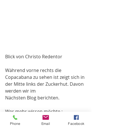
Blick von Christo Redentor 
Während vorne rechts die 
Copacabana zu sehen ist zeigt sich in 
der Mitte links der Zuckerhut. Davon 
werden wir im
Nächsten Blog berichten. 
Wer mehr wissen möchte : 
https://de.m.wikipedia.org/wiki/Cristo
Phone
Email
Facebook
_Redentor_(Rio_de_Janeiro)