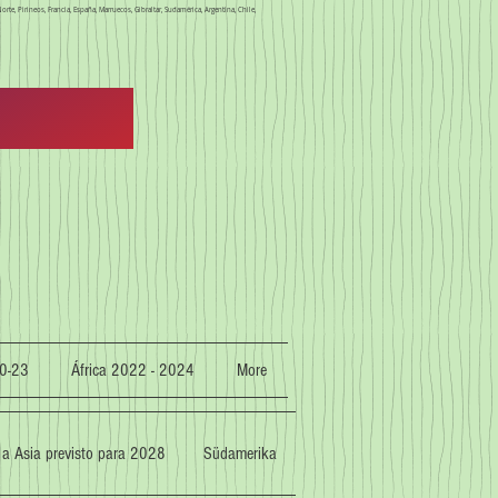
orte, Pirineos, Francia, España, Marruecos, Gibraltar, Sudamérica, Argentina, Chile,
0-23
África 2022 - 2024
More
 a Asia previsto para 2028
Südamerika