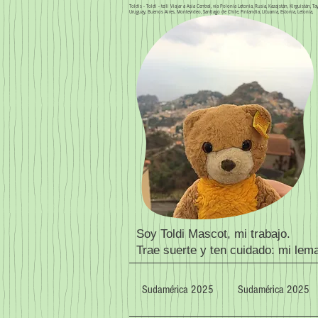
Toldis - Toldi - telli Viajar a Asia Central, vía Polonia Letonia, Rusia, Kazajstán, Kirguistán,
Uruguay, Buenos Aires, Montevideo, Santiago de Chile, Finlandia, Lituania, Estonia, Letonia,
Soy Toldi Mascot, mi trabajo.
Trae suerte y ten cuidado: mi lem
Sudamérica 2025
Sudamérica 2025