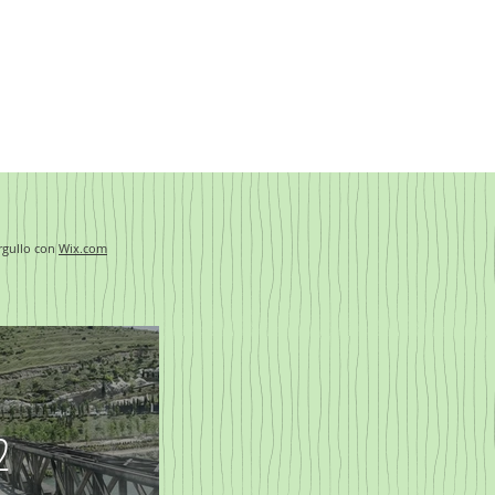
gullo con
Wix.com
n
2