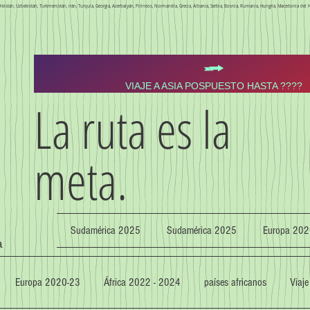
 Tayikistán, Uzbekistán, Turkmenistán, Irán, Turquía, Georgia, Azerbaiyán, Pirineos, Normandía, Grecia, Albania, Serbia, Bosnia, Rumanía, Hungría, Macedonia del N
VIAJE A ASIA POSPUESTO HASTA ????
La ruta es la
meta.
Sudamérica 2025
Sudamérica 2025
Europa 202
a
Europa 2020-23
África 2022 - 2024
países africanos
Viaje