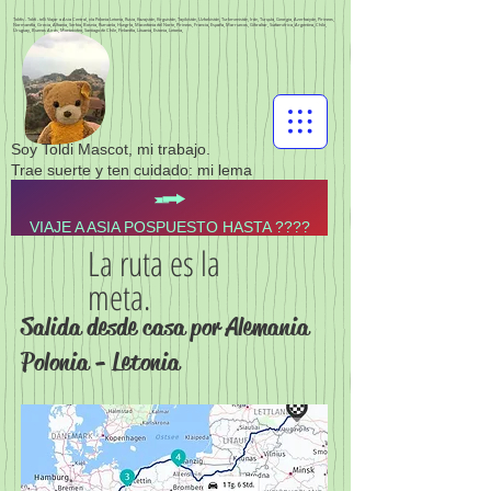
Toldis - Toldi - telli Viajar a Asia Central, vía Polonia Letonia, Rusia, Kazajstán, Kirguistán, Tayikistán, Uzbekistán, Turkmenistán, Irán, Turquía, Georgia, Azerbaiyán, Pirineos,
Normandía, Grecia, Albania, Serbia, Bosnia, Rumanía, Hungría, Macedonia del Norte, Pirineos, Francia, España, Marruecos, Gibraltar, Sudamérica, Argentina, Chile,
Uruguay, Buenos Aires, Montevideo, Santiago de Chile, Finlandia, Lituania, Estonia, Letonia,
Soy Toldi Mascot, mi trabajo.
Trae suerte y ten cuidado: mi lema
VIAJE A ASIA POSPUESTO HASTA ????
La ruta es la
meta.
Salida desde casa por Alemania
Polonia - Letonia