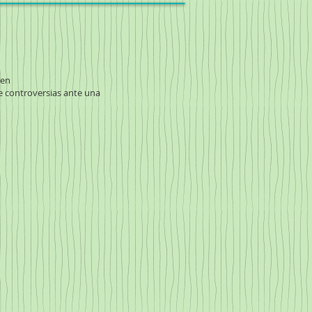
 en
e controversias ante una