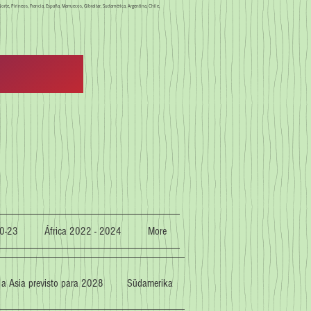
orte, Pirineos, Francia, España, Marruecos, Gibraltar, Sudamérica, Argentina, Chile,
0-23
África 2022 - 2024
More
 a Asia previsto para 2028
Südamerika