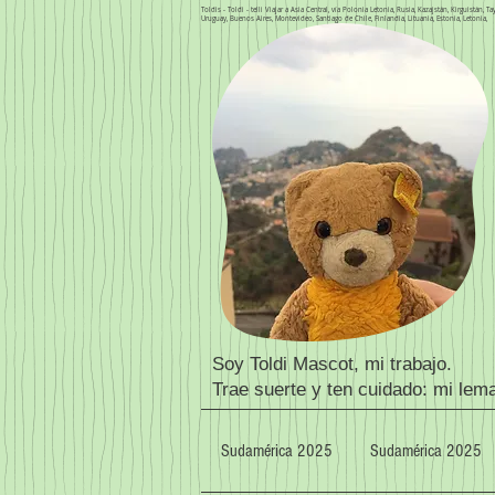
Toldis - Toldi - telli Viajar a Asia Central, vía Polonia Letonia, Rusia, Kazajstán, Kirguistán,
Uruguay, Buenos Aires, Montevideo, Santiago de Chile, Finlandia, Lituania, Estonia, Letonia,
Soy Toldi Mascot, mi trabajo.
Trae suerte y ten cuidado: mi lem
Sudamérica 2025
Sudamérica 2025