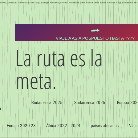
 Tayikistán, Uzbekistán, Turkmenistán, Irán, Turquía, Georgia, Azerbaiyán, Pirineos, Normandía, Grecia, Albania, Serbia, Bosnia, Rumanía, Hungría, Macedonia del N
VIAJE A ASIA POSPUESTO HASTA ????
La ruta es la
meta.
Sudamérica 2025
Sudamérica 2025
Europa 202
a
Europa 2020-23
África 2022 - 2024
países africanos
Viaje