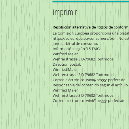
imprimir
Resolución alternativa de litigios de conform
La Comisión Europea proporciona una platafo
https://ec.europa.eu/consumers/odr
. No es
junta arbitral de consumo.
Información según § 5 TMG:
Winfried Maier
Wehrerstrasse 3 D-79682 Todtmoos
Dirección postal:
Winfried Maier
Wehrerstrasse 3 D-79682 Todtmoos
Correo electrónico:
wini@peggy-perfect.de
Responsable del contenido según el artículo 
Winfried Maier
Wehrerstrasse 3 D-79682 Todtmoos
Correo electrónico:
wini@peggy-perfect.de