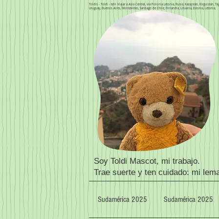
Toldis - Toldi - telli Viajar a Asia Central, vía Polonia Letonia, Rusia, Kazajstán, Kirguistán,
Uruguay, Buenos Aires, Montevideo, Santiago de Chile, Finlandia, Lituania, Estonia, Letonia,
Soy Toldi Mascot, mi trabajo.
Trae suerte y ten cuidado: mi lem
Sudamérica 2025
Sudamérica 2025