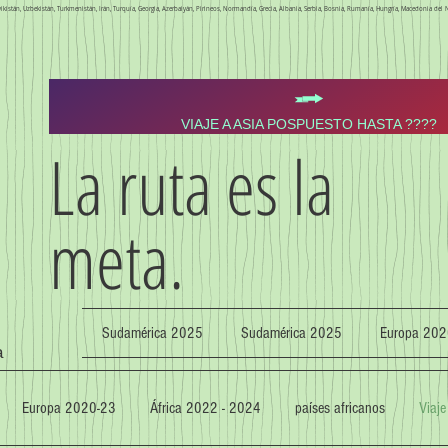
 Tayikistán, Uzbekistán, Turkmenistán, Irán, Turquía, Georgia, Azerbaiyán, Pirineos, Normandía, Grecia, Albania, Serbia, Bosnia, Rumanía, Hungría, Macedonia del N
VIAJE A ASIA POSPUESTO HASTA ????
La ruta es la
meta.
Sudamérica 2025
Sudamérica 2025
Europa 202
a
Europa 2020-23
África 2022 - 2024
países africanos
Viaje