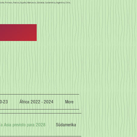
orte, Pirineos, Francia, España, Marruecos, Gibraltar, Sudamérica, Argentina, Chile,
0-23
África 2022 - 2024
More
 a Asia previsto para 2028
Südamerika