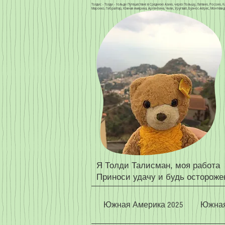
Толдис - Толди - тольди Путешествие в Среднюю Азию, через Польшу, Латвию, Россию, Ка
Марокко, Гибралтар, Южная Америка, Аргентина, Чили, Уругвай, Буэнос-Айрес, Монтевиде
Я Толди Талисман, моя работа
Приноси удачу и будь остороже
Южная Америка 2025
Южная