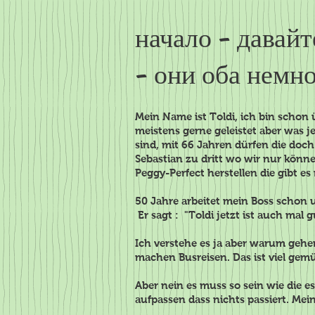
начало - давай
- они оба немн
Mein Name ist Toldi, ich bin schon
meistens gerne geleistet aber was j
sind, mit 66 Jahren dürfen die doch
Sebastian zu dritt wo wir nur kö
Peggy-Perfect herstellen die gibt e
50 Jahre arbeitet mein Boss sc
Er sagt : "Toldi jetzt ist auch mal g
Ich verstehe es ja aber warum gehen
machen Busreisen. Das ist viel gem
Aber nein es muss so sein wie die e
aufpassen dass nichts passiert. Mein