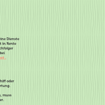
eine Dienste
t in Rente
chfolger
e wir bei
ct .
ernehmer.
hiff oder
rtung.
s, muss
er.