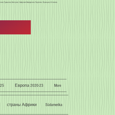
осния, Румыния, Венгрия, Северная Македония, Пиренеи, Франция, Испания,
25
Европа 2020-23
More
страны Африки
Südamerika