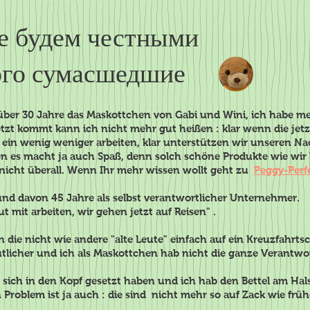
те будем честными
ого сумасшедшие
 über 30 Jahre das Maskottchen von Gabi und Wini, ich habe m
etzt kommt kann ich nicht mehr gut heißen : klar wenn die jetz
 ein wenig weniger arbeiten, klar unterstützen wir unseren Na
nnen es macht ja auch Spaß, denn solch schöne Produkte wi
s nicht überall. Wenn Ihr mehr wissen wollt geht zu
Peggy-Perfe
hon und davon 45 Jahre als selbst verantwortlicher Unt
ut mit arbeiten, wir gehen jetzt auf Reisen" .
 die nicht wie andere "alte Leute" einfach auf ein Kreuzfahrtsc
ütlicher und ich als Maskottchen hab nicht die ganze Verantwo
s sich in den Kopf gesetzt haben und ich hab den Bettel am Hal
 Problem ist ja auch : die sind nicht mehr so auf Zack wie früh