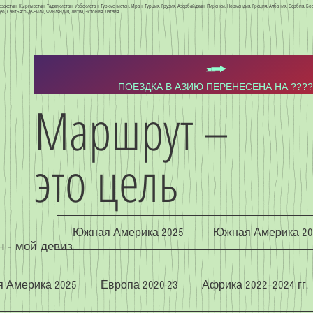
захстан, Кыргызстан, Таджикистан, Узбекистан, Туркменистан, Иран, Турция, Грузия, Азербайджан, Пиренеи, Нормандия, Греция, Албания, Сербия, Б
о, Сантьяго-де-Чили, Финляндия, Литва, Эстония, Латвия,
ПОЕЗДКА В АЗИЮ ПЕРЕНЕСЕНА НА ????
Маршрут –
это цель
Южная Америка 2025
Южная Америка 20
н - мой девиз
 Америка 2025
Европа 2020-23
Африка 2022–2024 гг.