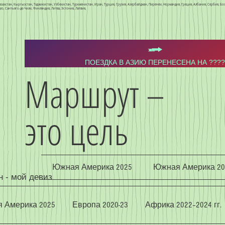
захстан, Кыргызстан, Таджикистан, Узбекистан, Туркменистан, Иран, Турция, Грузия, Азербайджан, Пиренеи, Нормандия, Греция, Албания, Сербия, Б
о, Сантьяго-де-Чили, Финляндия, Литва, Эстония, Латвия,
ПОЕЗДКА В АЗИЮ ПЕРЕНЕСЕНА НА ????
Маршрут –
это цель
Южная Америка 2025
Южная Америка 20
н - мой девиз
 Америка 2025
Европа 2020-23
Африка 2022–2024 гг.