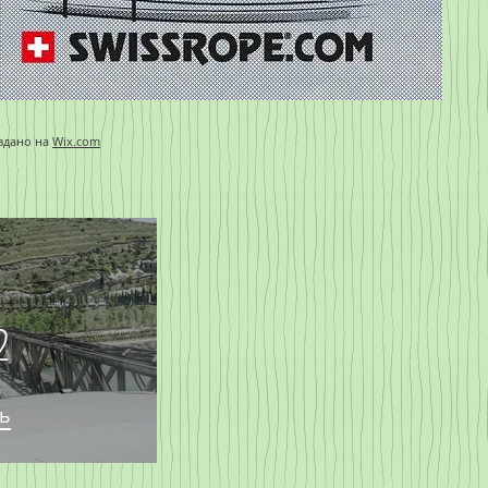
здано на
Wix.com
n
2
ь