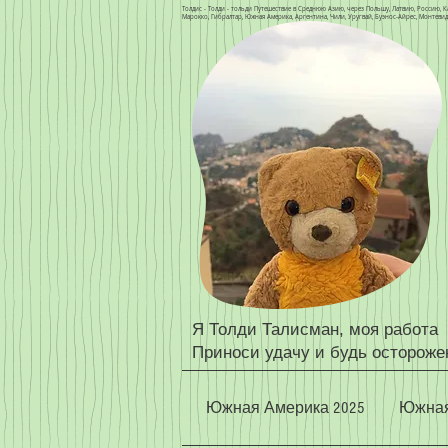
Толдис - Толди - тольди Путешествие в Среднюю Азию, через Польшу, Латвию, Россию, Ка
Марокко, Гибралтар, Южная Америка, Аргентина, Чили, Уругвай, Буэнос-Айрес, Монтевиде
Я Толди Талисман, моя работа
Приноси удачу и будь остороже
Южная Америка 2025
Южная