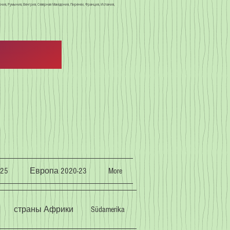
осния, Румыния, Венгрия, Северная Македония, Пиренеи, Франция, Испания,
25
Европа 2020-23
More
страны Африки
Südamerika