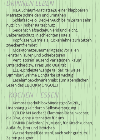
DRINNEN LEBEN
IKEA Schaum-MatratzeZu einer klappbaren
Matratze schneiden und umnähen
Schlafsäcke
o. DeckenAuch beim Zelten sehr
nützlich + hoher Kälteschutz
Seidenschlafsäcke
Kühlend und leicht,
Bakterienschutz in schlechten Hotels
KopfkissenGerne als Rückenlehne zum Sitzen
zweckentfremdet
MoskitonetzeBaumarktgase; vor allen
Fenstern, Türen und Schiebetüren
Ventilatoren
Tausend Variationen, kaum
Unterschied zw. Preis und Qualität
LED-Lichtleisten
Länge teilbar, teilweise
Dimmbar, warme Lichtfarbe ist wichtig
Leselampe
Schwanenhals; zum abendlichen
Lesen des EBOOK MONGOLEI
KOCHEN + ESSEN
Kompressorkühlbox
Mindestgröße 26L,
Unabhängigkeit durch Selbstversorgung
COLEMAN
Kocher
2 Flammen-Benzinkocher,
die Diva, ohne Alternative für uns
OMNIA
Backofen
Ein „Muss“, für Kirschkuchen,
Aufläufe, Brot und Brötchen
Wasserkessel
Edelstahl, auch sehr gut zum
Zelten geeignet