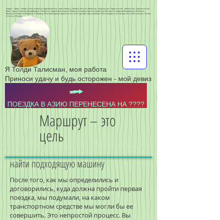
Толдис - Толди - тольди Путешествие в Среднюю Азию, через Польшу, Латвию, Россию, Казахстан, Кыргызстан, Таджикистан, Узбекистан, Туркменистан,
Иран, Турция, Грузия, Азербайджан, Пиренеи, Нормандия, Греция, Албания, Сербия, Босния, Румыния, Венгрия, Северная Македония, Пиренеи,
Франция, Испания, Марокко, Гибралтар, Южная Америка, Аргентина, Чили, Уругвай, Буэнос-Айрес, Монтевидео, Сантьяго-де-Чили, Финляндия, Литва,
Эстония, Латвия,
Я Толди Талисман, моя работа
Приноси удачу и будь осторожен - мой девиз
ПОЕЗДКА В АЗИЮ ПЕРЕНЕСЕНА НА ????
Маршрут – это
цель
найти подходящую машину
После того, как мы определились и
договорились, куда должна пройти первая
поездка, мы подумали, на каком
транспортном средстве мы могли бы ее
совершить. Это непростой процесс. Вы