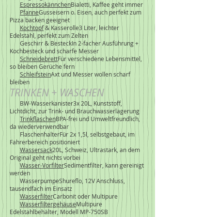
Espressokännchen
Bialetti, Kaffee geht immer
Pfanne
Gusseisern o. Eisen, auch perfekt zum
Pizza backen geeignet
Kochtopf
& Kasserolle3 Liter, leichter
Edelstahl, perfekt zum Zelten
Geschirr & BesteckIn 2-facher Ausführung +
Kochbesteck und scharfe Messer
Schneidebrett
Für verschiedene Lebensmittel,
so bleiben Gerüche fern
Schleifstein
Axt und Messer wollen scharf
bleiben
TRINKEN + WASCHEN
BW-Wasserkanister3x 20L, Kunststoff,
Lichtdicht, zur Trink- und Brauchwasserlagerung
Trinkflaschen
BPA-frei und Umweltfreundlich,
da wiederverwendbar
FlaschenhalterFür 2x 1,5l, selbstgebaut, im
Fahrerbereich positioniert
Wassersack
20L, Schweiz, Ultrastark, an dem
Original geht nichts vorbei
Wasser-Vorfilter
Sedimentfilter, kann gereinigt
werden
WasserpumpeShureflo, 12V Anschluss,
tausendfach im Einsatz
Wasserfilter
Carbonit oder Multipure
Wasserfiltergehäuse
Multipure
Edelstahlbehälter, Modell MP-750SB