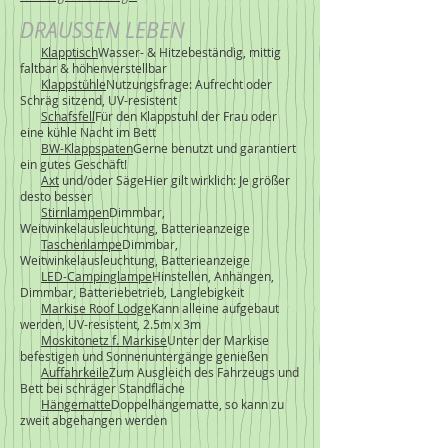
DRAUSSEN LEBEN
Klapptisch
Wasser- & Hitzebeständig, mittig
faltbar & höhenverstellbar
Klappstühle
Nutzungsfrage: Aufrecht oder
Schräg sitzend, UV-resistent
Schafsfell
Für den Klappstuhl der Frau oder
eine kühle Nacht im Bett
BW-Klappspaten
Gerne benutzt und garantiert
ein gutes Geschäft!
Axt
und/oder SägeHier gilt wirklich: Je größer
desto besser
Stirnlampen
Dimmbar,
Weitwinkelausleuchtung, Batterieanzeige
Taschenlampe
Dimmbar,
Weitwinkelausleuchtung, Batterieanzeige
LED-Campinglampe
Hinstellen, Anhängen,
Dimmbar, Batteriebetrieb, Langlebigkeit
Markise Roof Lodge
Kann alleine aufgebaut
werden, UV-resistent, 2.5m x 3m
Moskitonetz f. Markise
Unter der Markise
befestigen und Sonnenuntergänge genießen
Auffahrkeile
Zum Ausgleich des Fahrzeugs und
Bett bei schräger Standfläche
Hängematte
Doppelhängematte, so kann zu
zweit abgehangen werden