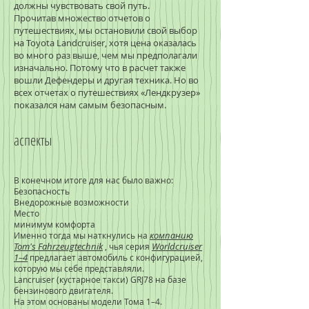
должны чувствовать свой путь.
Прочитав множество отчетов о
путешествиях, мы остановили свой выбор
на Toyota Landcruiser, хотя цена оказалась
во много раз выше, чем мы предполагали
изначально. Потому что в расчет также
вошли Дефендеры и другая техника. Но во
всех отчетах о путешествиях «Лендкрузер»
показался нам самым безопасным.
аспекты
В конечном итоге для нас было важно:
Безопасность
Внедорожные возможности
Место
минимум комфорта
компанию
Именно тогда мы наткнулись на
Tom's
Fahrzeugtechnik
Worldcruiser
, чья серия
1–4
предлагает автомобиль с конфигурацией,
которую мы себе представляли.
Lancruiser (кустарное такси) GRJ78 на базе
бензинового двигателя.
На этом основаны модели Тома 1–4.