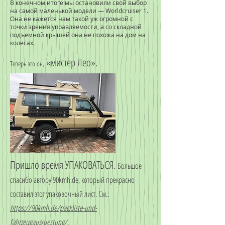
В конечном итоге мы остановили свой выбор
на самой маленькой модели — Worldcruiser 1.
Она не кажется нам такой уж огромной с
точки зрения управляемости, а со складной
подъемной крышей она не похожа на дом на
колесах.
«мистер Лео».
Теперь это он,
Пришло время УПАКОВАТЬСЯ.
Большое
спасибо автору 90kmh.de, который прекрасно
составил этот упаковочный лист. См.:
https://90kmh.de/packliste-und-
fahrzeugausruestung/.