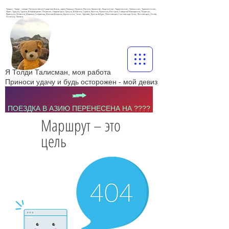
Толдис - Толди - тольди Путешествие в Среднюю Азию, через Польшу, Латвию, Россию, Казахстан, Кыргызстан, Таджикистан, Узбекистан, Туркменистан,
Иран, Турция, Грузия, Азербайджан, Пиренеи, Нормандия, Греция, Албания, Сербия, Босния, Румыния, Венгрия, Северная Македония, Пиренеи,
Франция, Испания, Марокко, Гибралтар, Южная Америка, Аргентина, Чили, Уругвай, Буэнос-Айрес, Монтевидео, Сантьяго-де-Чили, Финляндия, Литва,
Эстония, Латвия,
Я Толди Талисман, моя работа
Приноси удачу и будь осторожен - мой девиз
ПОЕЗДКА В АЗИЮ ПЕРЕНЕСЕНА НА ????
Маршрут – это
цель