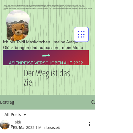
Toldis - Toldi - toldi Reisen nach Zentralasien, via Polen Lettland, Russland, Kasachstan, Kirgistan,Tadschikistan,Usbekistan, Turkmenistan, Iran, Türkei, Georgien,
Aserbajdschan,Pyrenän,Normandie, Griechenland, Albanien, Serbien, Bosnien, Rumänien, Ungarn, Nordmazedonien, Pyrenäen, Frankreich, Spanien, Marokko,
Gibraltar,Südamerika,Argentinien,Chile,Uruguay,Buenos Aires,Montevideo,Santiago de Chile, Finnland,Litauen,Estland,Lettland,Südafrika,Botswana,Namibia,Sambia, Victoria
Falls,
ich bin Toldi Maskottchen , meine Aufgabe
Glück bringen und aufpassen - mein Motto
ASIENREISE VERSCHOBEN AUF ????
Der Weg ist das
Ziel
Beitrag
All Posts
Toldi
All Posts
23. Mai 2022
1 Min. Lesezeit