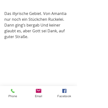
Das illyrische Gebiet. Von Amantia 
nur noch ein Stückchen Ruckelei. 
Dann ging’s bergab Und keiner 
glaubt es, aber Gott sei Dank, auf 
guter Straße. 
Gegen Abend erreichen wir Vlores 
Phone
Email
Facebook
und unseren Platz für die Nacht. 