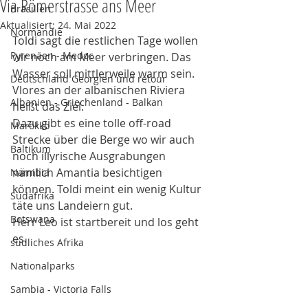
Via Römerstrasse ans Meer
Brasilien
Aktualisiert:
24. Mai 2022
Normandie
Toldi sagt die restlichen Tage wollen 
Pyrenäen - Medoc
wir noch am Meer verbringen. Das 
Wasser soll mittlerweile warm sein. 
Deutschland Georgien und retour
Vlores an der albanischen Riviera 
Albanien - Griechenland - Balkan
heißt das Ziel. 
Dazu gibt es eine tolle off-road 
Marokko
Strecke über die Berge wo wir auch 
Baltikum
noch illyrische Ausgrabungen 
nämlich Amantia besichtigen 
Namibia
können. Toldi meint ein wenig Kultur 
Südafrika
täte uns Landeiern gut. 
Botswana
Herr Leo ist startbereit und los geht 
es. 
südliches Afrika
Nationalparks
Sambia - Victoria Falls