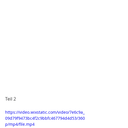
Teil 2
https://video.wixstatic.com/video/7e6c9a_
09d79f9473bc4f2c9bbfc467794d4d53/360
p/mp4/file.mp4