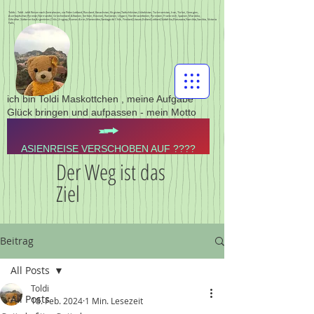
Toldis - Toldi - toldi Reisen nach Zentralasien, via Polen Lettland, Russland, Kasachstan, Kirgistan,Tadschikistan,Usbekistan, Turkmenistan, Iran, Türkei, Georgien,
Aserbajdschan,Pyrenän,Normandie, Griechenland, Albanien, Serbien, Bosnien, Rumänien, Ungarn, Nordmazedonien, Pyrenäen, Frankreich, Spanien, Marokko,
Gibraltar,Südamerika,Argentinien,Chile,Uruguay,Buenos Aires,Montevideo,Santiago de Chile, Finnland,Litauen,Estland,Lettland,Südafrika,Botswana,Namibia,Sambia, Victoria
Falls,
ich bin Toldi Maskottchen , meine Aufgabe
Glück bringen und aufpassen - mein Motto
ASIENREISE VERSCHOBEN AUF ????
Der Weg ist das
Ziel
Beitrag
All Posts
Toldi
All Posts
18. Feb. 2024
1 Min. Lesezeit