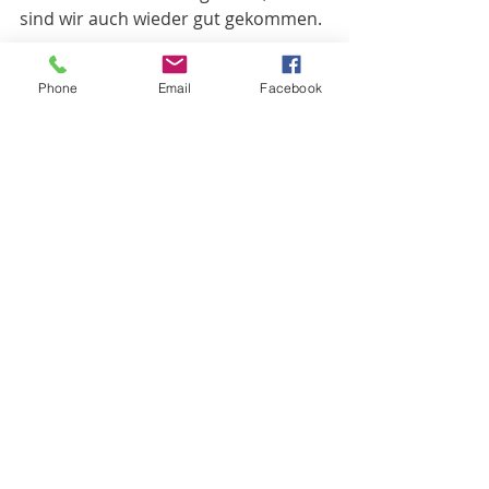
sind wir auch wieder gut gekommen. 
Jetzt gibt es noch den Sundowner 
Phone
Email
Facebook
und morgen geht's zum Addo Elefant 
Park. Wir sind gespannt. 
Südafrika