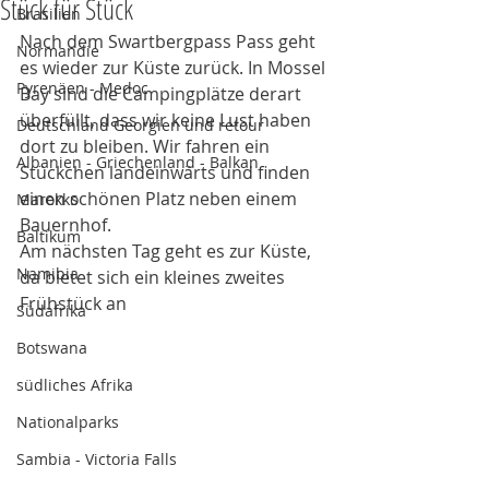
Stück für Stück
Brasilien
Nach dem Swartbergpass Pass geht 
Normandie
es wieder zur Küste zurück. In Mossel 
Pyrenäen - Medoc
Bay sind die Campingplätze derart 
überfüllt, dass wir keine Lust haben 
Deutschland Georgien und retour
dort zu bleiben. Wir fahren ein  
Albanien - Griechenland - Balkan
Stückchen landeinwärts und finden 
einen schönen Platz neben einem 
Marokko
Bauernhof. 
Baltikum
Am nächsten Tag geht es zur Küste, 
Namibia
da bietet sich ein kleines zweites 
Frühstück an  
Südafrika
Botswana
südliches Afrika
Nationalparks
Sambia - Victoria Falls