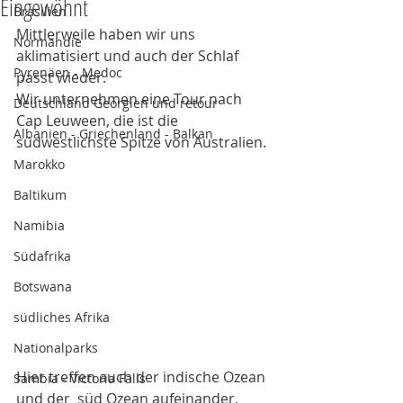
Eingewöhnt
Brasilien
Mittlerweile haben wir uns 
Normandie
aklimatisiert und auch der Schlaf 
Pyrenäen - Medoc
passt wieder. 
Wir unternehmen eine Tour nach 
Deutschland Georgien und retour
Cap Leuween, die ist die 
Albanien - Griechenland - Balkan
südwestlichste Spitze von Australien. 
Marokko
Baltikum
Namibia
Südafrika
Botswana
südliches Afrika
Nationalparks
Hier treffen auch der indische Ozean 
Sambia - Victoria Falls
und der  süd Ozean aufeinander. 