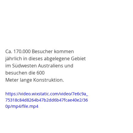
Ca. 170.000 Besucher kommen 
jährlich in dieses abgelegene Gebiet 
im Südwesten Australiens und 
besuchen die 600
Meter lange Konstruktion. 
https://video.wixstatic.com/video/7e6c9a_
75318c84d8264b47b2dd6b47fcae40e2/36
0p/mp4/file.mp4