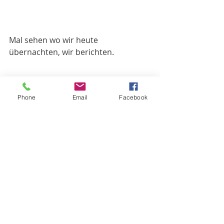
Mal sehen wo wir heute 
übernachten, wir berichten. 
Phone
Email
Facebook
Australien
Aktuelle Beiträge
Alle ansehen