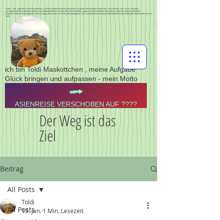
Toldis - Toldi - toldi Reisen nach Zentralasien, via Polen Lettland, Russland, Kasachstan, Kirgistan,Tadschikistan,Usbekistan, Turkmenistan, Iran, Türkei, Georgien,
Aserbajdschan,Pyrenän,Normandie, Griechenland, Albanien, Serbien, Bosnien, Rumänien, Ungarn, Nordmazedonien, Pyrenäen, Frankreich, Spanien, Marokko,
Gibraltar,Südamerika,Argentinien,Chile,Uruguay,Buenos Aires,Montevideo,Santiago de Chile, Finnland,Litauen,Estland,Lettland,Südafrika,Botswana,Namibia,Sambia, Victoria
Falls,
ich bin Toldi Maskottchen , meine Aufgabe
Glück bringen und aufpassen - mein Motto
ASIENREISE VERSCHOBEN AUF ????
Der Weg ist das
Ziel
Beitrag
All Posts
Toldi
All Posts
13. Jan.
1 Min. Lesezeit