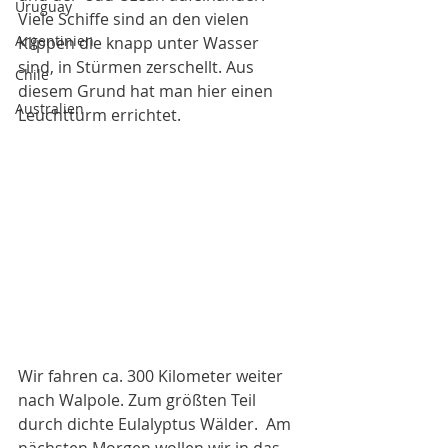
Uruguay
Viele Schiffe sind an den vielen 
Argentinien
Klippen die knapp unter Wasser 
sind, in Stürmen zerschellt. Aus 
Chile
diesem Grund hat man hier einen 
Australien
Leuchtturm errichtet. 
Wir fahren ca. 300 Kilometer weiter 
nach Walpole. Zum größten Teil 
durch dichte Eulalyptus Wälder.  Am 