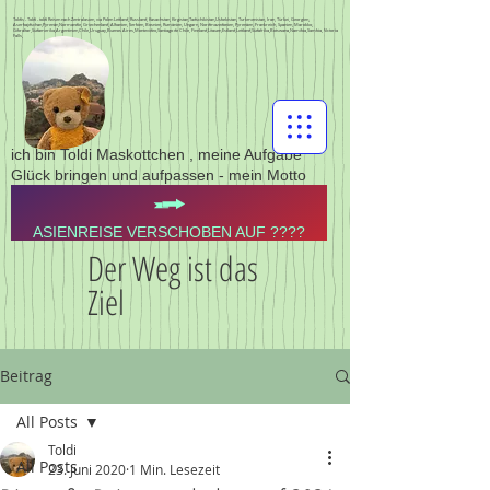
Toldis - Toldi - toldi Reisen nach Zentralasien, via Polen Lettland, Russland, Kasachstan, Kirgistan,Tadschikistan,Usbekistan, Turkmenistan, Iran, Türkei, Georgien,
Aserbajdschan,Pyrenän,Normandie, Griechenland, Albanien, Serbien, Bosnien, Rumänien, Ungarn, Nordmazedonien, Pyrenäen, Frankreich, Spanien, Marokko,
Gibraltar,Südamerika,Argentinien,Chile,Uruguay,Buenos Aires,Montevideo,Santiago de Chile, Finnland,Litauen,Estland,Lettland,Südafrika,Botswana,Namibia,Sambia, Victoria
Falls,
ich bin Toldi Maskottchen , meine Aufgabe
Glück bringen und aufpassen - mein Motto
ASIENREISE VERSCHOBEN AUF ????
Der Weg ist das
Ziel
Beitrag
All Posts
Toldi
All Posts
23. Juni 2020
1 Min. Lesezeit