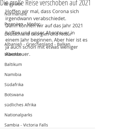
Die große Reise verschoben auf 2021
Brasilien
Hoffen wir mal, dass Corona sich 
Normandie
irgendwann verabschiedet. 
Pyrenäen - Medoc
Dann können wir auf das Jahr 2021 
hoffen und unser Abenteuer in 
Deutschland Georgien und retour
einem Jahr beginnen. Aber hier ist es 
Albanien - Griechenland - Balkan
ja auch schön mit etwas weniger 
Abenteuer. 
Marokko
Baltikum
Namibia
Südafrika
Botswana
südliches Afrika
Nationalparks
Sambia - Victoria Falls