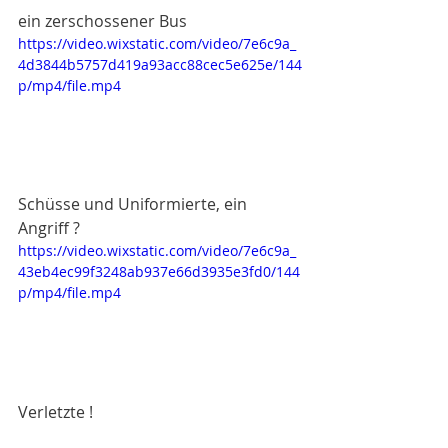
ein zerschossener Bus
https://video.wixstatic.com/video/7e6c9a_
4d3844b5757d419a93acc88cec5e625e/144
p/mp4/file.mp4
Schüsse und Uniformierte, ein 
Angriff ?
https://video.wixstatic.com/video/7e6c9a_
43eb4ec99f3248ab937e66d3935e3fd0/144
p/mp4/file.mp4
Verletzte !