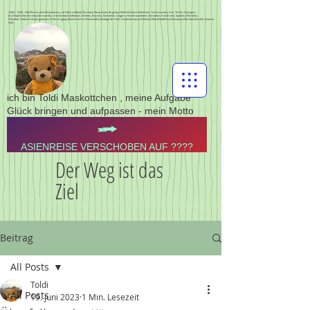
Toldis - Toldi - toldi Reisen nach Zentralasien, via Polen Lettland, Russland, Kasachstan, Kirgistan,Tadschikistan,Usbekistan, Turkmenistan, Iran, Türkei, Georgien,
Aserbajdschan,Pyrenän,Normandie, Griechenland, Albanien, Serbien, Bosnien, Rumänien, Ungarn, Nordmazedonien, Pyrenäen, Frankreich, Spanien, Marokko,
Gibraltar,Südamerika,Argentinien,Chile,Uruguay,Buenos Aires,Montevideo,Santiago de Chile, Finnland,Litauen,Estland,Lettland,Südafrika,Botswana,Namibia,Sambia, Victoria
Falls,
ich bin Toldi Maskottchen , meine Aufgabe
Glück bringen und aufpassen - mein Motto
ASIENREISE VERSCHOBEN AUF ????
Der Weg ist das
Ziel
Beitrag
All Posts
Toldi
All Posts
19. Juni 2023
1 Min. Lesezeit