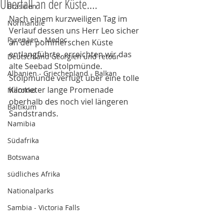
Überfall an der Küste….
Brasilien
Nach einem kurzweiligen Tag im 
Normandie
Verlauf dessen uns Herr Leo sicher 
Pyrenäen - Medoc
an der pommerschen Küste 
entlangführte, erreichten wir das 
Deutschland Georgien und retour
alte Seebad Stolpmünde. 
Albanien - Griechenland - Balkan
Stolpmünde verfügt über eine tolle 
Kilometer lange Promenade 
Marokko
oberhalb des noch viel längeren 
Baltikum
Sandstrands. 
Namibia
Südafrika
Botswana
südliches Afrika
Nationalparks
Sambia - Victoria Falls