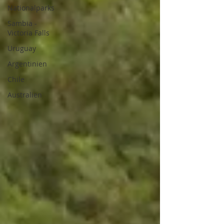
Nationalparks
Sambia -
Victoria Falls
Uruguay
Argentinien
Chile
Australien