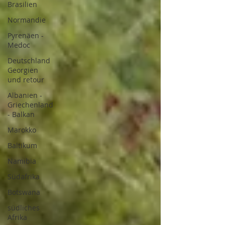
Brasilien
Normandie
Pyrenäen -
Medoc
Deutschland
Georgien
und retour
Albanien -
Griechenland
- Balkan
Marokko
Baltikum
Namibia
Südafrika
Botswana
südliches
Afrika