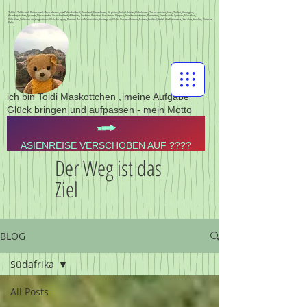
Toldis - Toldi - toldi Reisen nach Zentralasien, via Polen Lettland, Russland, Kasachstan, Kirgistan,Tadschikistan,Usbekistan, Turkmenistan, Iran, Türkei, Georgien,
Aserbajdschan,Pyrenän,Normandie, Griechenland, Albanien, Serbien, Bosnien, Rumänien, Ungarn, Nordmazedonien, Pyrenäen, Frankreich, Spanien, Marokko,
Gibraltar,Südamerika,Argentinien,Chile,Uruguay,Buenos Aires,Montevideo,Santiago de Chile, Finnland,Litauen,Estland,Lettland,Südafrika,Botswana,Namibia,Sambia, Victoria
Falls,
ich bin Toldi Maskottchen , meine Aufgabe
Glück bringen und aufpassen - mein Motto
ASIENREISE VERSCHOBEN AUF ????
Der Weg ist das
Ziel
BLOG
Südafrika
All Posts